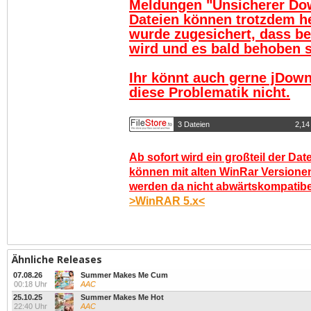
Meldungen "Unsicherer Do
Dateien können trotzdem h
wurde zugesichert, dass be
wird und es bald behoben se
Ihr könnt auch gerne jDown
diese Problematik nicht.
3 Dateien
2,14
Ab sofort wird ein großteil der Dat
können mit alten WinRar Versionen
werden da nicht abwärtskompatibel.
>WinRAR 5.x<
Ähnliche Releases
07.08.26
Summer Makes Me Cum
00:18 Uhr
AAC
25.10.25
Summer Makes Me Hot
22:40 Uhr
AAC