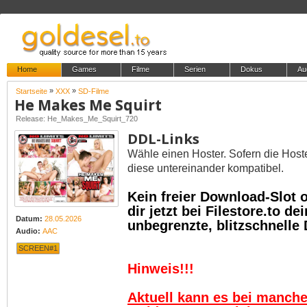
Home
Games
Filme
Serien
Dokus
Au
»
»
Startseite
XXX
SD-Filme
He Makes Me Squirt
Release: He_Makes_Me_Squirt_720
DDL-Links
Wähle einen Hoster. Sofern die Host
diese untereinander kompatibel.
Kein freier Download-Slot
dir jetzt bei Filestore.to 
Datum:
28.05.2026
unbegrenzte, blitzschnelle
Audio:
AAC
SCREEN#1
Hinweis!!!
Aktuell kann es bei manch