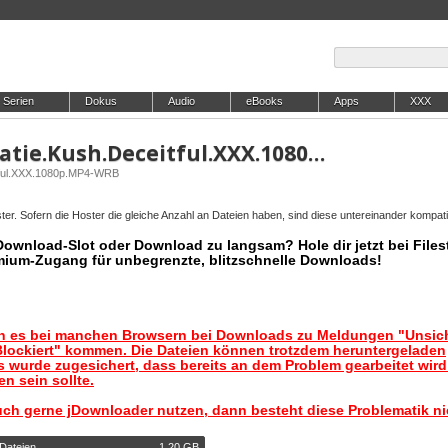
Serien
Dokus
Audio
eBooks
Apps
XXX
SweetSinner.26.07.07.Katie.Kush.Deceitful.XXX.1080p.MP4-WRB
itful.XXX.1080p.MP4-WRB
er. Sofern die Hoster die gleiche Anzahl an Dateien haben, sind diese untereinander kompati
 Download-Slot oder Download zu langsam? Hole dir jetzt bei Files
mium-Zugang für unbegrenzte, blitzschnelle Downloads!
nn es bei manchen Browsern bei Downloads zu Meldungen "Unsic
lockiert" kommen. Die Dateien können trotzdem heruntergeladen
 wurde zugesichert, dass bereits an dem Problem gearbeitet wir
n sein sollte.
uch gerne jDownloader nutzen, dann besteht diese Problematik ni
 Dateien
1,20 GB