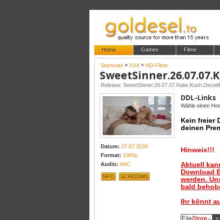
Home
Games
Filme
»
»
Startseite
XXX
HD-Filme
Release: SweetSinner.26.07.07.Katie.Kush.Dece
DDL-Links
Wähle einen Host
Kein freier
deinen Pre
Datum:
07.07.2026
Hinweis!!!
Format:
1080p
Aktuell ka
Audio:
AAC
Download B
NFO
SCREEN#1
werden. Uns
bald behobe
Ihr könnt a
2