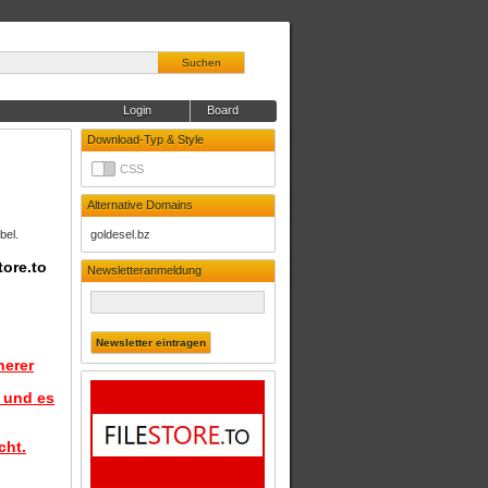
Suchen
Login
Board
Download-Typ & Style
CSS
Alternative Domains
bel.
goldesel.bz
tore.to
Newsletteranmeldung
herer
d und es
cht.