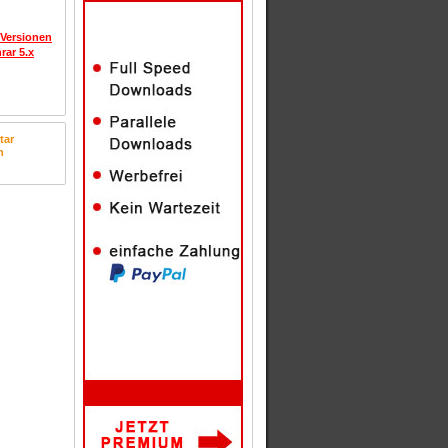
 Versionen
rar 5.x
tar
n