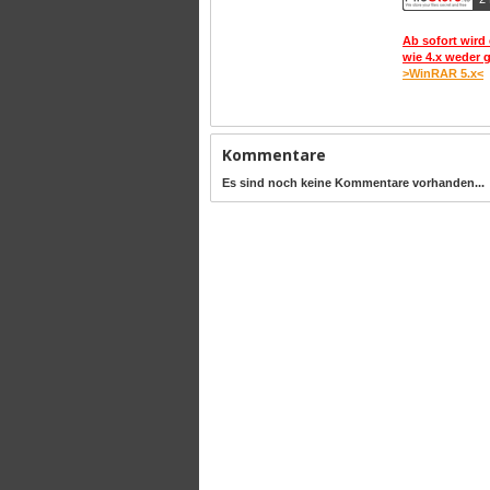
Ab sofort wird 
wie 4.x weder 
>WinRAR 5.x<
Kommentare
Es sind noch keine Kommentare vorhanden...