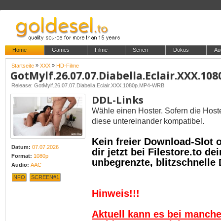
Home
Games
Filme
Serien
Dokus
Au
»
»
Startseite
XXX
HD-Filme
GotMylf.26.07.07.Diabella.Eclair.XXX.1
Release: GotMylf.26.07.07.Diabella.Eclair.XXX.1080p.MP4-WRB
DDL-Links
Wähle einen Hoster. Sofern die Host
diese untereinander kompatibel.
Kein freier Download-Slot
Datum:
07.07.2026
dir jetzt bei Filestore.to 
Format:
1080p
unbegrenzte, blitzschnelle
Audio:
AAC
NFO
SCREEN#1
Hinweis!!!
Aktuell kann es bei manch