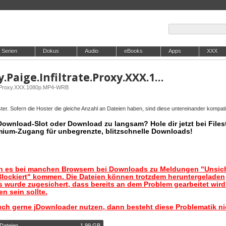
Serien
Dokus
Audio
eBooks
Apps
XXX
EvilAngel.26.07.07.Proxy.Paige.Infiltrate.Proxy.XXX.1080p.MP4-WRB
ate.Proxy.XXX.1080p.MP4-WRB
er. Sofern die Hoster die gleiche Anzahl an Dateien haben, sind diese untereinander kompati
 Download-Slot oder Download zu langsam? Hole dir jetzt bei Files
mium-Zugang für unbegrenzte, blitzschnelle Downloads!
nn es bei manchen Browsern bei Downloads zu Meldungen "Unsic
lockiert" kommen. Die Dateien können trotzdem heruntergeladen
 wurde zugesichert, dass bereits an dem Problem gearbeitet wir
n sein sollte.
uch gerne jDownloader nutzen, dann besteht diese Problematik ni
 Dateien
1,99 GB