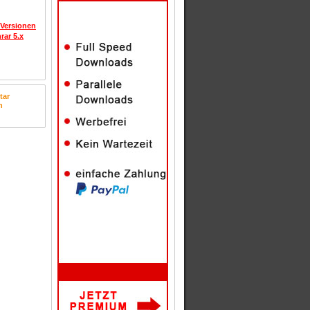
 Versionen
rar 5.x
tar
n