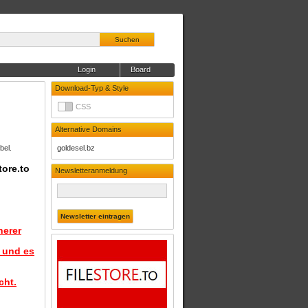
Suchen
Login
Board
Download-Typ & Style
CSS
Alternative Domains
bel.
goldesel.bz
tore.to
Newsletteranmeldung
herer
d und es
cht.