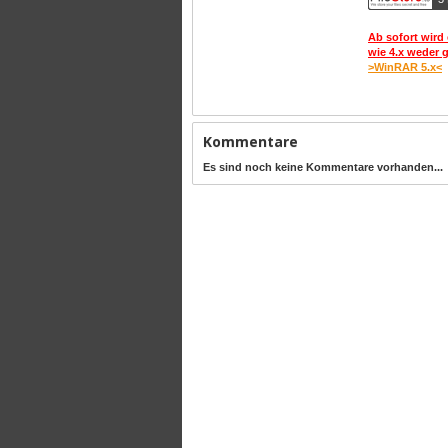
Ab sofort wird 
wie 4.x weder 
>WinRAR 5.x<
Kommentare
Es sind noch keine Kommentare vorhanden...