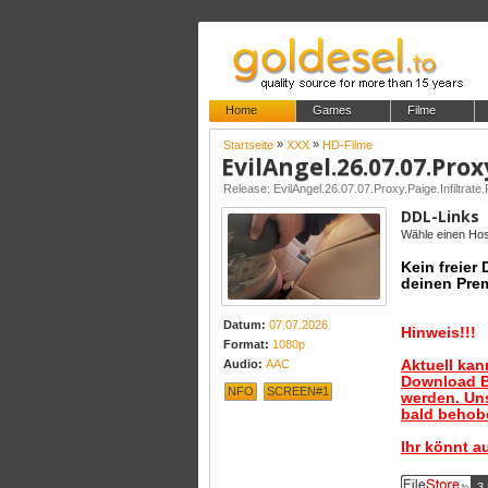
Home
Games
Filme
»
»
Startseite
XXX
HD-Filme
Release: EvilAngel.26.07.07.Proxy.Paige.Infiltr
DDL-Links
Wähle einen Host
Kein freier
deinen Pre
Datum:
07.07.2026
Hinweis!!!
Format:
1080p
Aktuell ka
Audio:
AAC
Download B
NFO
SCREEN#1
werden. Uns
bald behobe
Ihr könnt a
3