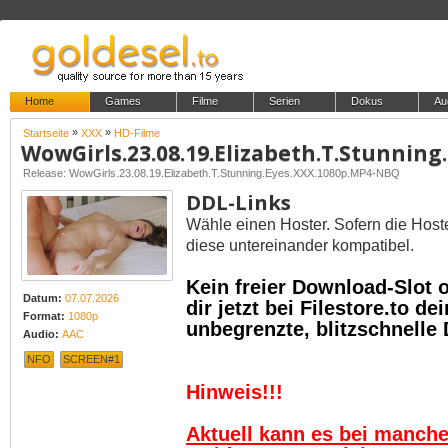
Home
Games
Filme
Serien
Dokus
Au
»
»
Startseite
XXX
HD-Filme
Release: WowGirls.23.08.19.Elizabeth.T.Stunning.Eyes.XXX.1080p.MP4-NBQ
DDL-Links
Wähle einen Hoster. Sofern die Host
diese untereinander kompatibel.
Kein freier Download-Slot
Datum:
07.07.2026
dir jetzt bei Filestore.to 
Format:
1080p
unbegrenzte, blitzschnelle
Audio:
AAC
NFO
SCREEN#1
Hinweis!!!
Aktuell kann es bei manch