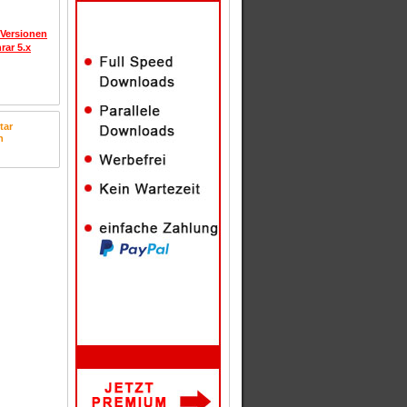
 Versionen
rar 5.x
tar
n