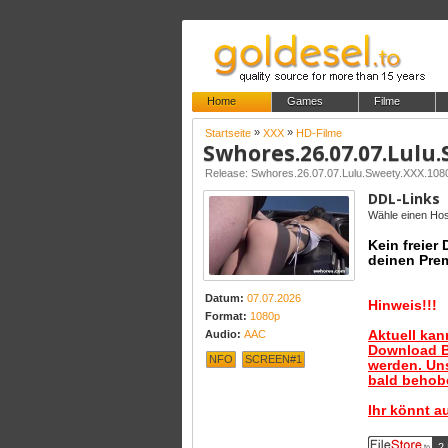
Home
Games
Filme
»
»
Startseite
XXX
HD-Filme
Swhores.26.07.07.Lulu
Release: Swhores.26.07.07.Lulu.Sweety.XXX.1
DDL-Links
Wähle einen Host
Kein freier
deinen Pre
Datum:
07.07.2026
Hinweis!!!
Format:
1080p
Aktuell ka
Audio:
AAC
Download B
NFO
SCREEN#1
werden. Uns
bald behobe
Ihr könnt a
2