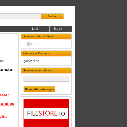
Suchen
Login
Board
Download-Typ & Style
CSS
Alternative Domains
bel.
goldesel.bz
tore.to
Newsletteranmeldung
herer
d und es
cht.