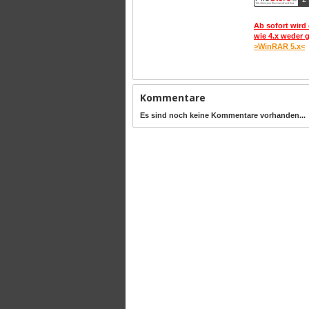
Ab sofort wird 
wie 4.x weder 
>WinRAR 5.x<
Kommentare
Es sind noch keine Kommentare vorhanden...