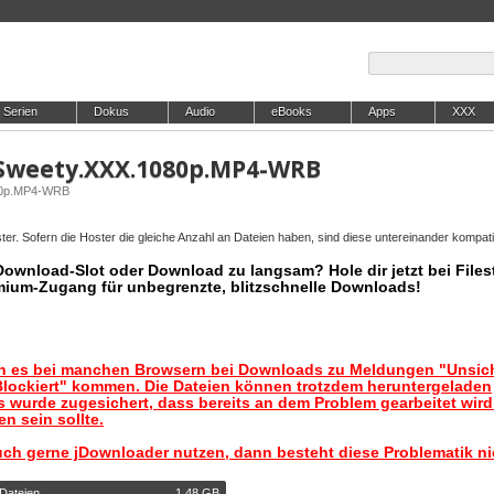
Serien
Dokus
Audio
eBooks
Apps
XXX
.Sweety.XXX.1080p.MP4-WRB
080p.MP4-WRB
er. Sofern die Hoster die gleiche Anzahl an Dateien haben, sind diese untereinander kompati
 Download-Slot oder Download zu langsam? Hole dir jetzt bei Files
mium-Zugang für unbegrenzte, blitzschnelle Downloads!
nn es bei manchen Browsern bei Downloads zu Meldungen "Unsic
lockiert" kommen. Die Dateien können trotzdem heruntergeladen
 wurde zugesichert, dass bereits an dem Problem gearbeitet wir
n sein sollte.
uch gerne jDownloader nutzen, dann besteht diese Problematik ni
 Dateien
1,48 GB