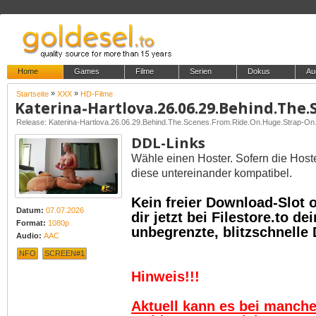
Home
Games
Filme
Serien
Dokus
Au
»
»
Startseite
XXX
HD-Filme
DDL-Links
Wähle einen Hoster. Sofern die Host
diese untereinander kompatibel.
Kein freier Download-Slot
Datum:
07.07.2026
dir jetzt bei Filestore.to 
Format:
1080p
unbegrenzte, blitzschnelle
Audio:
AAC
NFO
SCREEN#1
Hinweis!!!
Aktuell kann es bei manch