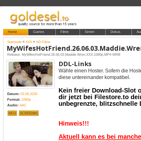
Home
Games
Filme
Serien
Dokus
Au
»
»
Startseite
XXX
HD-Filme
Release: MyWifesHotFriend.26.06.03.Maddie.Wren.XXX.1080p.MP4-WRB
DDL-Links
Wähle einen Hoster. Sofern die Host
diese untereinander kompatibel.
Kein freier Download-Slot
Datum:
03.06.2026
dir jetzt bei Filestore.to 
Format:
1080p
unbegrenzte, blitzschnelle
Audio:
AAC
NFO
SCREEN#1
Hinweis!!!
Aktuell kann es bei manch