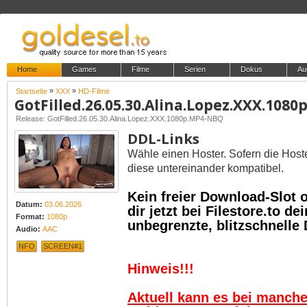
Home
Games
Filme
Serien
Dokus
Au
»
»
Startseite
XXX
HD-Filme
GotFilled.26.05.30.Alina.Lopez.XXX.108
Release: GotFilled.26.05.30.Alina.Lopez.XXX.1080p.MP4-NBQ
DDL-Links
Wähle einen Hoster. Sofern die Host
diese untereinander kompatibel.
Kein freier Download-Slot
Datum:
03.06.2026
dir jetzt bei Filestore.to 
Format:
1080p
unbegrenzte, blitzschnelle
Audio:
AAC
NFO
SCREEN#1
Hinweis!!!
Aktuell kann es bei manch