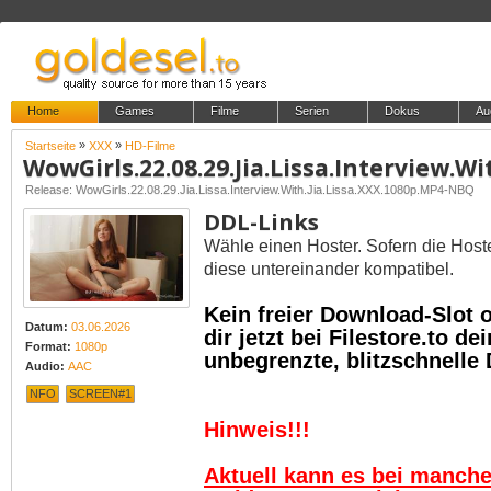
Home
Games
Filme
Serien
Dokus
Au
»
»
Startseite
XXX
HD-Filme
Release: WowGirls.22.08.29.Jia.Lissa.Interview.With.Jia.Lissa.XXX.1080p.MP4-NBQ
DDL-Links
Wähle einen Hoster. Sofern die Host
diese untereinander kompatibel.
Kein freier Download-Slot
Datum:
03.06.2026
dir jetzt bei Filestore.to 
Format:
1080p
unbegrenzte, blitzschnelle
Audio:
AAC
NFO
SCREEN#1
Hinweis!!!
Aktuell kann es bei manch