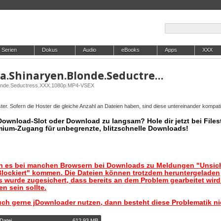
Serien
Dokus
Audio
eBooks
Apps
XXX
ILovePOV.26.06.01.Tanya.Shinaryen.Blonde.Seductress.XXX.1080p.MP4-VSEX
londe.Seductress.XXX.1080p.MP4-VSEX
er. Sofern die Hoster die gleiche Anzahl an Dateien haben, sind diese untereinander kompati
 Download-Slot oder Download zu langsam? Hole dir jetzt bei Files
mium-Zugang für unbegrenzte, blitzschnelle Downloads!
nn es bei manchen Browsern bei Downloads zu Meldungen "Unsic
lockiert" kommen. Die Dateien können trotzdem heruntergeladen
 wurde zugesichert, dass bereits an dem Problem gearbeitet wir
n sein sollte.
uch gerne jDownloader nutzen, dann besteht diese Problematik ni
Datei
612,93 MB