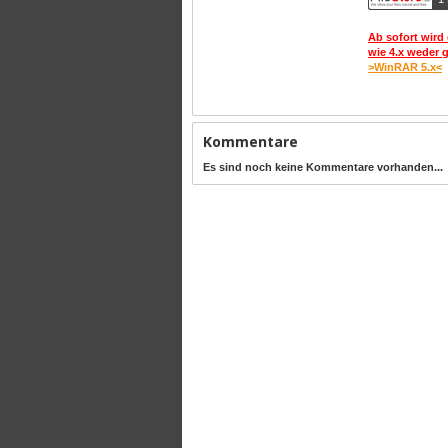
Ab sofort wird 
wie 4.x weder 
>WinRAR 5.x<
Kommentare
Es sind noch keine Kommentare vorhanden...