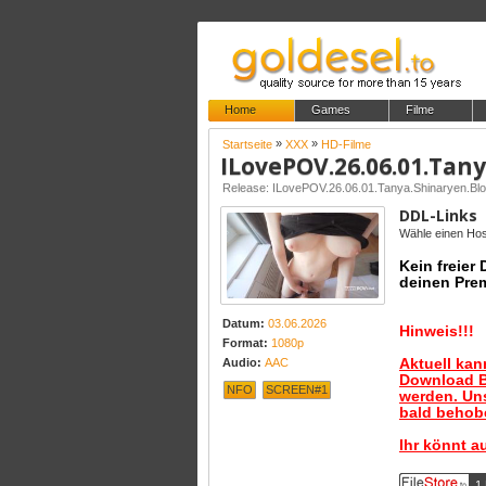
Home
Games
Filme
»
»
Startseite
XXX
HD-Filme
Release: ILovePOV.26.06.01.Tanya.Shinaryen.B
DDL-Links
Wähle einen Host
Kein freier
deinen Pre
Datum:
03.06.2026
Hinweis!!!
Format:
1080p
Aktuell ka
Audio:
AAC
Download B
NFO
SCREEN#1
werden. Uns
bald behobe
Ihr könnt a
1 