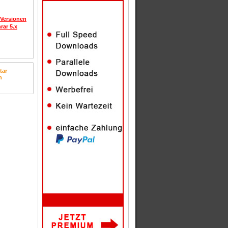
 Versionen
rar 5.x
tar
n