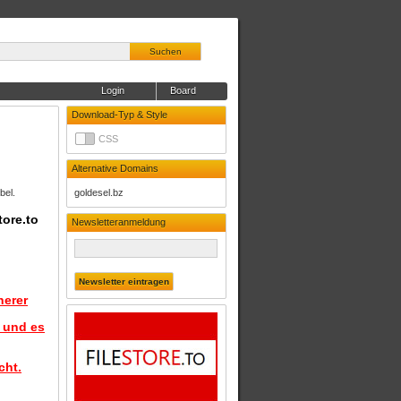
Suchen
Login
Board
Download-Typ & Style
CSS
Alternative Domains
bel.
goldesel.bz
tore.to
Newsletteranmeldung
herer
d und es
cht.