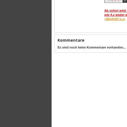
Ab sofort wird 
wie 4.x weder 
>WinRAR 5.x<
Kommentare
Es sind noch keine Kommentare vorhanden...