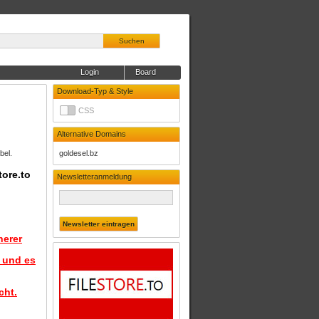
Suchen
Login
Board
Download-Typ & Style
CSS
Alternative Domains
bel.
goldesel.bz
tore.to
Newsletteranmeldung
herer
d und es
cht.