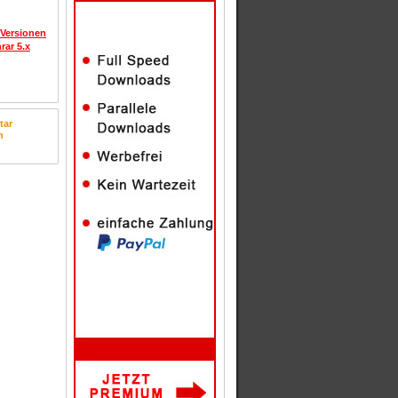
 Versionen
rar 5.x
tar
n