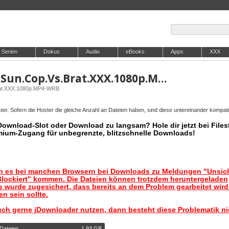
Serien
Dokus
Audio
eBooks
Apps
XXX
RKPrime.26.06.01.Skyla.Sun.Cop.Vs.Brat.XXX.1080p.MP4-WRB
Brat.XXX.1080p.MP4-WRB
er. Sofern die Hoster die gleiche Anzahl an Dateien haben, sind diese untereinander kompati
 Download-Slot oder Download zu langsam? Hole dir jetzt bei Files
mium-Zugang für unbegrenzte, blitzschnelle Downloads!
nn es bei manchen Browsern bei Downloads zu Meldungen "Unsic
lockiert" kommen. Die Dateien können trotzdem heruntergeladen
 wurde zugesichert, dass bereits an dem Problem gearbeitet wir
n sein sollte.
uch gerne jDownloader nutzen, dann besteht diese Problematik ni
 Dateien
1,93 GB