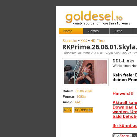
Home
Games
Filme
»
»
Startseite
XXX
HD-Filme
Release: RKPrime.26.06.01.Skyla.Sun.Cop.Vs.
DDL-Links
Wähle einen Host
Kein freier
deinen Pre
Datum:
03.06.2026
Hinweis!!!
Format:
1080p
Aktuell ka
Audio:
AAC
Download B
NFO
SCREEN#1
werden. Uns
bald behobe
Ihr könnt a
2