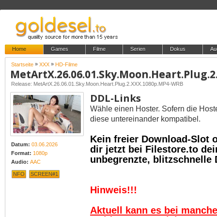
Home
Games
Filme
Serien
Dokus
Au
»
»
Startseite
XXX
HD-Filme
Release: MetArtX.26.06.01.Sky.Moon.Heart.Plug.2.XXX.1080p.MP4-WRB
DDL-Links
Wähle einen Hoster. Sofern die Host
diese untereinander kompatibel.
Kein freier Download-Slot
Datum:
03.06.2026
dir jetzt bei Filestore.to 
Format:
1080p
unbegrenzte, blitzschnelle
Audio:
AAC
NFO
SCREEN#1
Hinweis!!!
Aktuell kann es bei manch