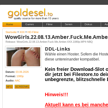
Home
Games
Filme
Serien
Dokus
Au
»
»
Startseite
XXX
HD-Filme
Release: WowGirls.22.08.13.Amber.Fuck.Me.Amber.XXX.1080p.MP4-NBQ
DDL-Links
Wähle einen Hoster. Sofern die Host
diese untereinander kompatibel.
Kein freier Download-Slot
Datum:
03.06.2026
dir jetzt bei Filestore.to 
Format:
1080p
unbegrenzte, blitzschnelle
Audio:
AAC
NFO
SCREEN#1
Hinweis!!!
Aktuell kann es bei manch