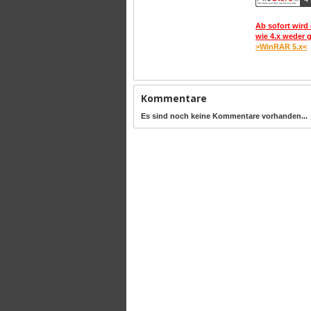
Ab sofort wird 
wie 4.x weder 
>WinRAR 5.x<
Kommentare
Es sind noch keine Kommentare vorhanden...