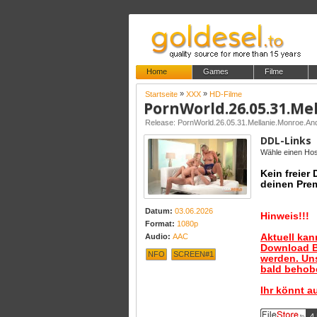
Home
Games
Filme
»
»
Startseite
XXX
HD-Filme
Release: PornWorld.26.05.31.Mellanie.Monroe
DDL-Links
Wähle einen Host
Kein freier
deinen Pre
Datum:
03.06.2026
Hinweis!!!
Format:
1080p
Aktuell ka
Audio:
AAC
Download B
NFO
SCREEN#1
werden. Uns
bald behobe
Ihr könnt a
4