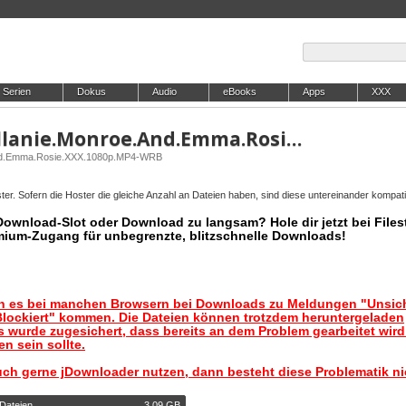
Serien
Dokus
Audio
eBooks
Apps
XXX
PornWorld.26.05.31.Mellanie.Monroe.And.Emma.Rosie.XXX.1080p.MP4-WRB
.And.Emma.Rosie.XXX.1080p.MP4-WRB
er. Sofern die Hoster die gleiche Anzahl an Dateien haben, sind diese untereinander kompati
 Download-Slot oder Download zu langsam? Hole dir jetzt bei Files
mium-Zugang für unbegrenzte, blitzschnelle Downloads!
nn es bei manchen Browsern bei Downloads zu Meldungen "Unsic
lockiert" kommen. Die Dateien können trotzdem heruntergeladen
 wurde zugesichert, dass bereits an dem Problem gearbeitet wir
n sein sollte.
uch gerne jDownloader nutzen, dann besteht diese Problematik ni
 Dateien
3,09 GB