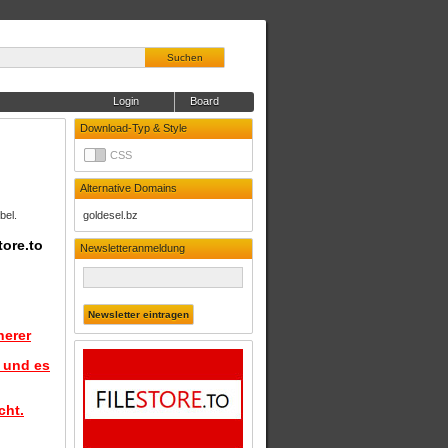
Suchen
Login
Board
Download-Typ & Style
CSS
Alternative Domains
bel.
goldesel.bz
tore.to
Newsletteranmeldung
herer
d und es
cht.