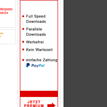
 Versionen
rar 5.x
tar
n