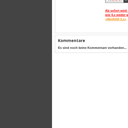
Ab sofort wird 
wie 4.x weder 
>WinRAR 5.x<
Kommentare
Es sind noch keine Kommentare vorhanden...