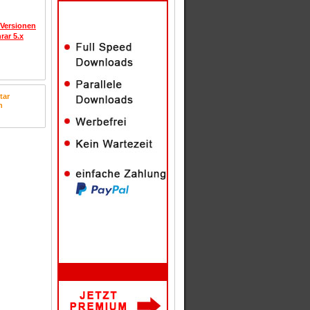
 Versionen
rar 5.x
tar
n