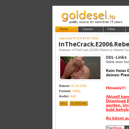
Home
Games
Filme
»
»
Startseite
XXX
HD-Filme
Release: InTheCrack.E2006.Rebecca.Volpetti.C
DDL-Links
Wähle einen Host
Kein freier
deinen Pre
Datum:
03.10.2025
Hinweis!!!
Format:
1080p
Aktuell ka
Audio:
AAC
Download B
NFO
SCREEN#1
werden. Uns
bald behobe
Ihr könnt a
3