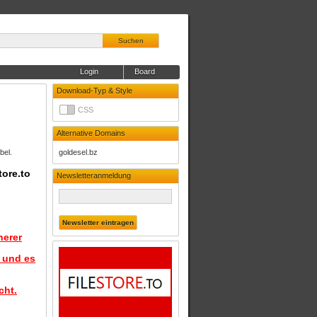
Suchen
Login
Board
Download-Typ & Style
CSS
Alternative Domains
bel.
goldesel.bz
tore.to
Newsletteranmeldung
herer
d und es
cht.