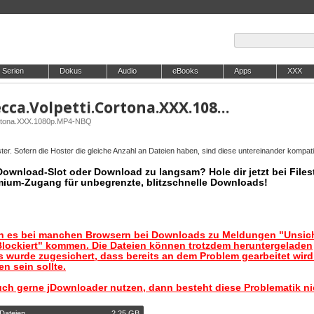
Serien
Dokus
Audio
eBooks
Apps
XXX
InTheCrack.E2006.Rebecca.Volpetti.Cortona.XXX.1080p.MP4-NBQ
ortona.XXX.1080p.MP4-NBQ
er. Sofern die Hoster die gleiche Anzahl an Dateien haben, sind diese untereinander kompati
 Download-Slot oder Download zu langsam? Hole dir jetzt bei Files
mium-Zugang für unbegrenzte, blitzschnelle Downloads!
nn es bei manchen Browsern bei Downloads zu Meldungen "Unsic
lockiert" kommen. Die Dateien können trotzdem heruntergeladen
 wurde zugesichert, dass bereits an dem Problem gearbeitet wir
n sein sollte.
uch gerne jDownloader nutzen, dann besteht diese Problematik ni
 Dateien
2,25 GB