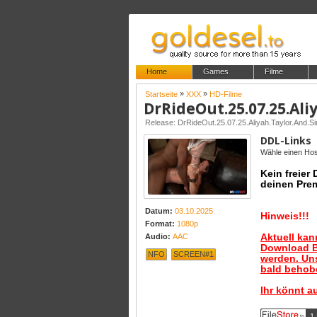
Home
Games
Filme
»
»
Startseite
XXX
HD-Filme
Release: DrRideOut.25.07.25.Aliyah.Taylor.And
DDL-Links
Wähle einen Host
Kein freier
deinen Pre
Datum:
03.10.2025
Hinweis!!!
Format:
1080p
Aktuell ka
Audio:
AAC
Download B
NFO
SCREEN#1
werden. Uns
bald behobe
Ihr könnt a
1 