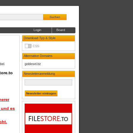
Suchen
Login
Board
Download-Typ & Style
CSS
Alternative Domains
bel.
goldesel.bz
tore.to
Newsletteranmeldung
herer
d und es
cht.