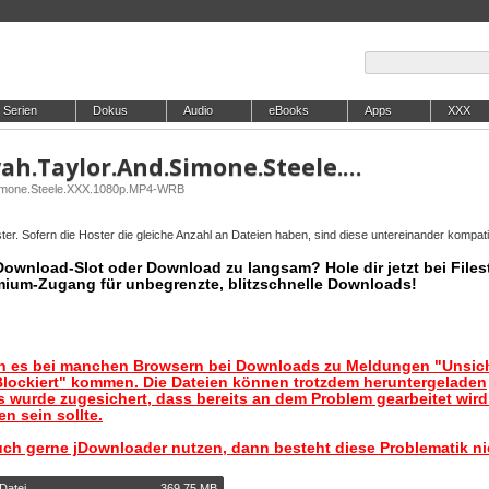
Serien
Dokus
Audio
eBooks
Apps
XXX
DrRideOut.25.07.25.Aliyah.Taylor.And.Simone.Steele.XXX.1080p.MP4-WRB
.Simone.Steele.XXX.1080p.MP4-WRB
er. Sofern die Hoster die gleiche Anzahl an Dateien haben, sind diese untereinander kompati
 Download-Slot oder Download zu langsam? Hole dir jetzt bei Files
mium-Zugang für unbegrenzte, blitzschnelle Downloads!
nn es bei manchen Browsern bei Downloads zu Meldungen "Unsic
lockiert" kommen. Die Dateien können trotzdem heruntergeladen
 wurde zugesichert, dass bereits an dem Problem gearbeitet wir
n sein sollte.
uch gerne jDownloader nutzen, dann besteht diese Problematik ni
Datei
369,75 MB