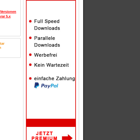
 Versionen
rar 5.x
tar
n