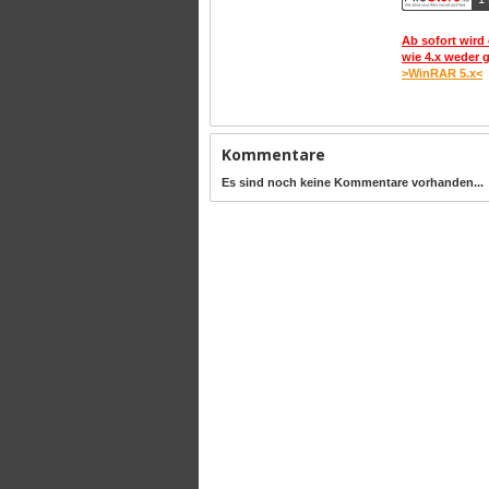
Ab sofort wird 
wie 4.x weder 
>WinRAR 5.x<
Kommentare
Es sind noch keine Kommentare vorhanden...