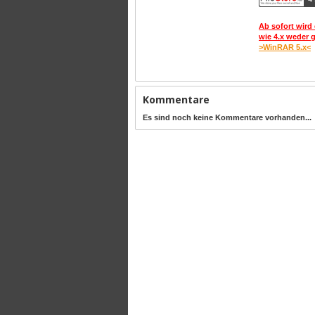
Ab sofort wird 
wie 4.x weder 
>WinRAR 5.x<
Kommentare
Es sind noch keine Kommentare vorhanden...