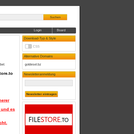
Suchen
Login
Board
Download-Typ & Style
CSS
Alternative Domains
bel.
goldesel.bz
tore.to
Newsletteranmeldung
herer
d und es
cht.