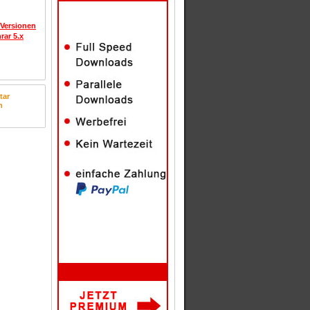
 Versionen
rar 5.x
tar
n