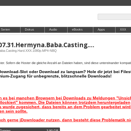
Serien
Dokus
Audio
eBooks
Apps
XXX
WoodmanCastingX.25.07.31.Hermyna.Baba.Casting.Hard.XXX.1080p.MP4-NBQ
Baba.Casting.Hard.XXX.1080p.MP4-NBQ
er. Sofern die Hoster die gleiche Anzahl an Dateien haben, sind diese untereinander kompati
 Download-Slot oder Download zu langsam? Hole dir jetzt bei Files
mium-Zugang für unbegrenzte, blitzschnelle Downloads!
nn es bei manchen Browsern bei Downloads zu Meldungen "Unsic
lockiert" kommen. Die Dateien können trotzdem heruntergeladen
 wurde zugesichert, dass bereits an dem Problem gearbeitet wir
n sein sollte.
uch gerne jDownloader nutzen, dann besteht diese Problematik ni
 Dateien
3,90 GB