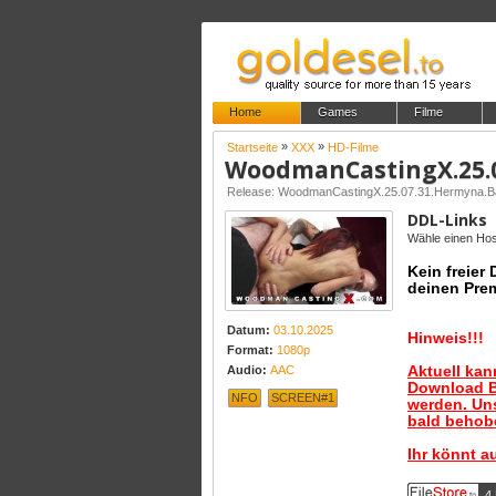
Home
Games
Filme
»
»
Startseite
XXX
HD-Filme
Release: WoodmanCastingX.25.07.31.Hermyna.
DDL-Links
Wähle einen Host
Kein freier
deinen Pre
Datum:
03.10.2025
Hinweis!!!
Format:
1080p
Aktuell ka
Audio:
AAC
Download B
NFO
SCREEN#1
werden. Uns
bald behobe
Ihr könnt a
4