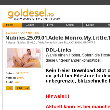
Home
Games
Filme
Serien
Dokus
Au
»
»
Startseite
XXX
HD-Filme
Release: Nubiles.25.09.01.Adele.Monro.My.Little.Tits.XXX.1080p.MP4-WRB
DDL-Links
Wähle einen Hoster. Sofern die Host
diese untereinander kompatibel.
Kein freier Download-Slot
Datum:
04.09.2025
dir jetzt bei Filestore.to 
Format:
1080p
unbegrenzte, blitzschnelle
Audio:
AAC
NFO
SCREEN#1
Hinweis!!!
Aktuell kann es bei manch