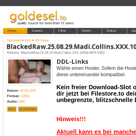
Home
Games
Filme
Serien
Dokus
Au
»
»
Startseite
XXX
HD-Filme
BlackedRaw.25.08.29.Madi.Collins.XXX.
Release: BlackedRaw.25.08.29.Madi.Collins.XXX.1080p.MP4-NBQ
DDL-Links
Wähle einen Hoster. Sofern die Host
diese untereinander kompatibel.
Kein freier Download-Slot
Datum:
04.09.2025
dir jetzt bei Filestore.to 
Format:
1080p
unbegrenzte, blitzschnelle
Audio:
AAC
NFO
SCREEN#1
Hinweis!!!
Aktuell kann es bei manch