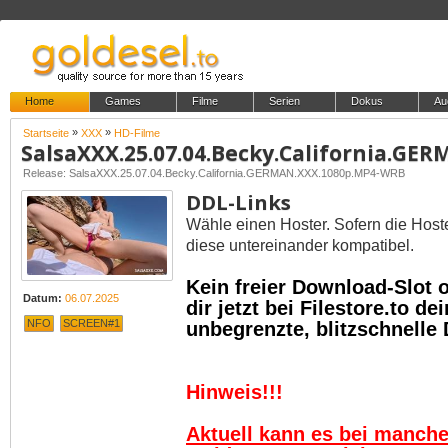
Home
Games
Filme
Serien
Dokus
Au
»
»
Startseite
XXX
HD-Filme
Release: SalsaXXX.25.07.04.Becky.California.GERMAN.XXX.1080p.MP4-WRB
DDL-Links
Wähle einen Hoster. Sofern die Host
diese untereinander kompatibel.
Kein freier Download-Slot
Datum:
06.07.2025
dir jetzt bei Filestore.to 
NFO
SCREEN#1
unbegrenzte, blitzschnelle
Hinweis!!!
Aktuell kann es bei manch