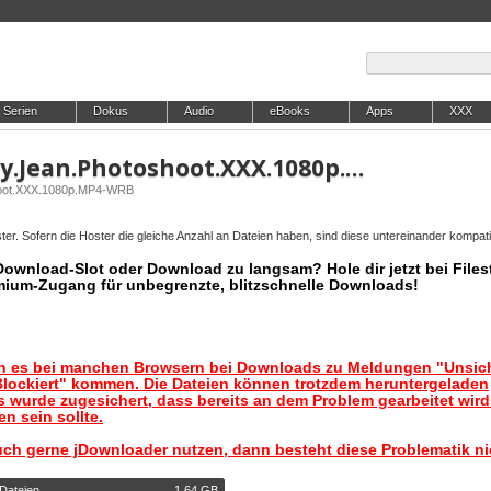
Serien
Dokus
Audio
eBooks
Apps
XXX
ALSAngels.25.06.05.Riley.Jean.Photoshoot.XXX.1080p.MP4-WRB
shoot.XXX.1080p.MP4-WRB
er. Sofern die Hoster die gleiche Anzahl an Dateien haben, sind diese untereinander kompati
 Download-Slot oder Download zu langsam? Hole dir jetzt bei Files
mium-Zugang für unbegrenzte, blitzschnelle Downloads!
nn es bei manchen Browsern bei Downloads zu Meldungen "Unsic
lockiert" kommen. Die Dateien können trotzdem heruntergeladen
 wurde zugesichert, dass bereits an dem Problem gearbeitet wir
n sein sollte.
uch gerne jDownloader nutzen, dann besteht diese Problematik ni
 Dateien
1,64 GB