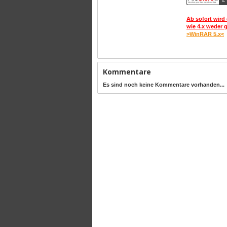
Ab sofort wird 
wie 4.x weder 
>WinRAR 5.x<
Kommentare
Es sind noch keine Kommentare vorhanden...