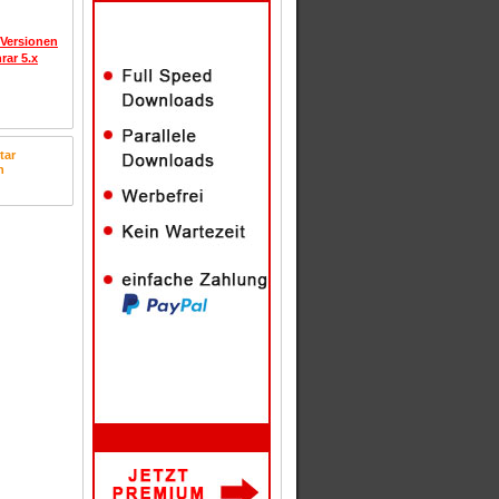
 Versionen
rar 5.x
tar
n