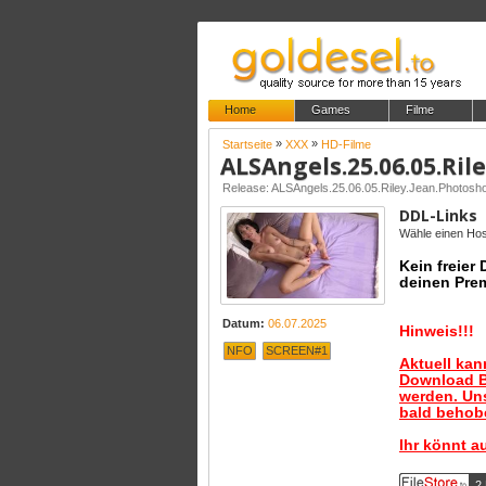
Home
Games
Filme
»
»
Startseite
XXX
HD-Filme
Release: ALSAngels.25.06.05.Riley.Jean.Photo
DDL-Links
Wähle einen Host
Kein freier
deinen Pre
Datum:
06.07.2025
Hinweis!!!
NFO
SCREEN#1
Aktuell ka
Download B
werden. Uns
bald behobe
Ihr könnt a
2