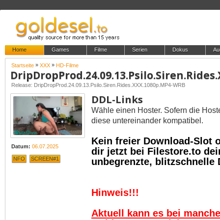
Home
Games
Filme
Serien
Dokus
Au
»
»
Startseite
XXX
HD-Filme
Release: DripDropProd.24.09.13.Psilo.Siren.Rides.XXX.1080p.MP4-WRB
DDL-Links
Wähle einen Hoster. Sofern die Host
diese untereinander kompatibel.
Kein freier Download-Slot
Datum:
06.07.2025
dir jetzt bei Filestore.to 
NFO
SCREEN#1
unbegrenzte, blitzschnelle
Hinweis!!!
Aktuell kann es bei manch