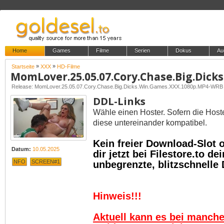
Home
Games
Filme
Serien
Dokus
Au
»
»
Startseite
XXX
HD-Filme
Release: MomLover.25.05.07.Cory.Chase.Big.Dicks.Win.Games.XXX.1080p.MP4-WRB
DDL-Links
Wähle einen Hoster. Sofern die Host
diese untereinander kompatibel.
Kein freier Download-Slot
Datum:
10.05.2025
dir jetzt bei Filestore.to 
NFO
SCREEN#1
unbegrenzte, blitzschnelle
Hinweis!!!
Aktuell kann es bei manch