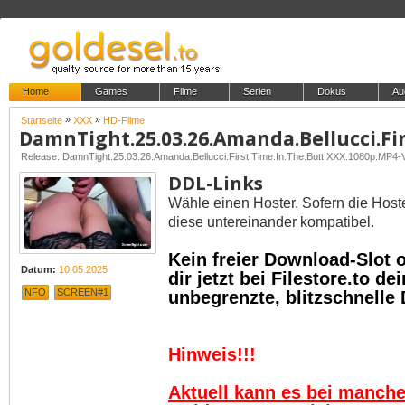
Home
Games
Filme
Serien
Dokus
Au
»
»
Startseite
XXX
HD-Filme
Release: DamnTight.25.03.26.Amanda.Bellucci.First.Time.In.The.Butt.XXX.1080p.MP4
DDL-Links
Wähle einen Hoster. Sofern die Host
diese untereinander kompatibel.
Kein freier Download-Slot
Datum:
10.05.2025
dir jetzt bei Filestore.to 
NFO
SCREEN#1
unbegrenzte, blitzschnelle
Hinweis!!!
Aktuell kann es bei manch