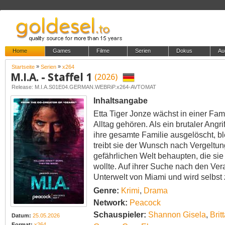
Home
Games
Filme
Serien
Dokus
Au
»
»
Startseite
Serien
x264
M.I.A. - Staffel 1
(2026)
Release: M.I.A.S01E04.GERMAN.WEBRiP.x264-AVTOMAT
Inhaltsangabe
Etta Tiger Jonze wächst in einer Fami
Alltag gehören. Als ein brutaler Angri
ihre gesamte Familie ausgelöscht, bl
treibt sie der Wunsch nach Vergeltung
gefährlichen Welt behaupten, die sie 
wollte. Auf ihrer Suche nach den Vera
Unterwelt von Miami und wird selbst 
Genre:
Krimi
,
Drama
Network:
Peacock
Schauspieler:
Shannon Gisela
,
Bri
Datum:
25.05.2026
Format:
x264