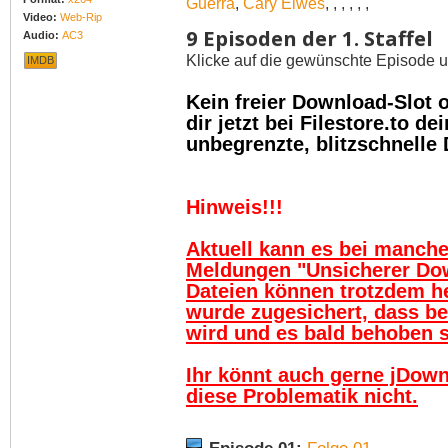
Guerra
,
Cary Elwes
,
,
,
,
,
,
Video:
Web-Rip
9 Episoden der 1. Staffel
Audio:
AC3
Klicke auf die gewünschte Episode u
IMDB
Kein freier Download-Slot
dir jetzt bei Filestore.to 
unbegrenzte, blitzschnelle
Hinweis!!!
Aktuell kann es bei manch
Meldungen "Unsicherer Do
Dateien können trotzdem h
wurde zugesichert, dass be
wird und es bald behoben se
Ihr könnt auch gerne jDown
diese Problematik nicht.