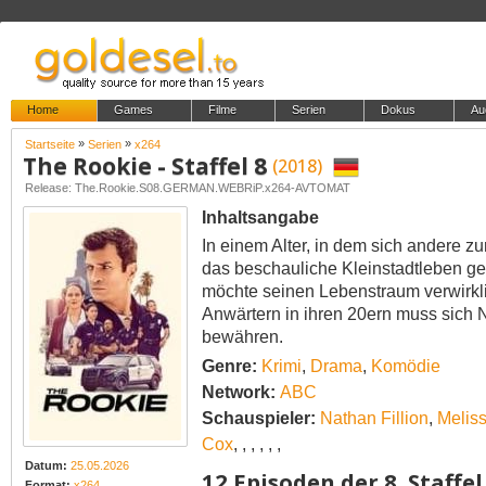
Home
Games
Filme
Serien
Dokus
Au
»
»
Startseite
Serien
x264
The Rookie - Staffel 8
(2018)
Release: The.Rookie.S08.GERMAN.WEBRiP.x264-AVTOMAT
Inhaltsangabe
In einem Alter, in dem sich andere z
das beschauliche Kleinstadtleben ge
möchte seinen Lebenstraum verwirklic
Anwärtern in ihren 20ern muss sich 
bewähren.
Genre:
Krimi
,
Drama
,
Komödie
Network:
ABC
Schauspieler:
Nathan Fillion
,
Meliss
Cox
,
,
,
,
,
,
Datum:
25.05.2026
12 Episoden der 8. Staffel
Format:
x264