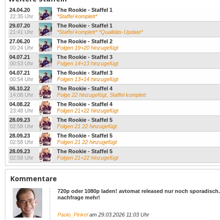
24.04.20
The Rookie - Staffel 1
22:35 Uhr
*Staffel komplett*
29.07.20
The Rookie - Staffel 1
21:41 Uhr
*Staffel komplett* *Qualitäts-Update*
27.06.20
The Rookie - Staffel 2
00:24 Uhr
Folgen 19+20 hinzugefügt
04.07.21
The Rookie - Staffel 3
00:53 Uhr
Folgen 14+13 hinzugefügt
04.07.21
The Rookie - Staffel 3
00:54 Uhr
Folgen 13+14 hinzugefügt
06.10.22
The Rookie - Staffel 4
14:08 Uhr
Folge 22 hinzugefügt, Staffel komplett
04.08.22
The Rookie - Staffel 4
23:48 Uhr
Folgen 21+22 hinzugefügt
28.09.23
The Rookie - Staffel 5
02:58 Uhr
Folgen 21 22 hinzugefügt
28.09.23
The Rookie - Staffel 5
02:58 Uhr
Folgen 21 22 hinzugefügt
28.09.23
The Rookie - Staffel 5
02:58 Uhr
Folgen 21+22 hinzugefügt
Kommentare
720p oder 1080p laden! avtomat released nur noch sporadisch.
nachfrage mehr!
Paolo_Pinkel
am 29.03.2026 11:03 Uhr