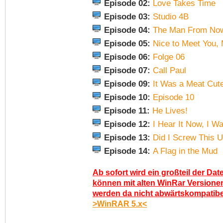
Episode 02:
Love Takes Time
Episode 03:
Studio 4B
Episode 04:
The Man From No
Episode 05:
Nice to Meet You,
Episode 06:
Folge 06
Episode 07:
Call Paul
Episode 09:
It Was a Meat Cut
Episode 10:
Episode 10
Episode 11:
He Lives!
Episode 12:
I Hear It Now, I 
Episode 13:
Did I Screw This 
Episode 14:
A Flag in the Mud
Ab sofort wird ein großteil der Dat
können mit alten WinRar Versionen
werden da nicht abwärtskompatibel.
>WinRAR 5.x<