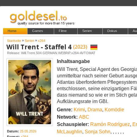
Home
Games
Filme
Serien
Dokus
Au
»
»
Startseite
Serien
x264
Will Trent - Staffel 4
(2023)
Release: Will.Trent.S04.GERMAN.WEBRiP.x264-AVTOMAT
Inhaltsangabe
Will Trent, Special Agent des Georgi
unmittelbar nach seiner Geburt ausge
Atlantas überfordertem Pflegesystem g
entschlossen, seine einzigartigen Fä
dass niemand so wie er im Stich gela
Aufklärungsrate im GBI.
Genre:
Krimi
,
Drama
,
Komödie
Network:
ABC
Schauspieler:
Ramón Rodríguez
,
Er
McLaughlin
,
Sonja Sohn
,
,
,
,
,
,
Datum:
25.05.2026
Format:
x264