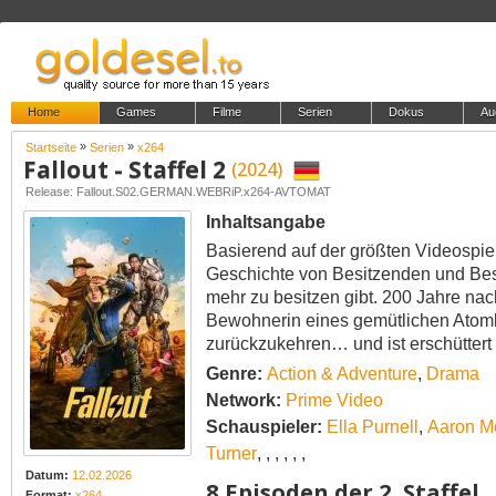
Home
Games
Filme
Serien
Dokus
Au
»
»
Startseite
Serien
x264
Fallout - Staffel 2
(2024)
Release: Fallout.S02.GERMAN.WEBRiP.x264-AVTOMAT
Inhaltsangabe
Basierend auf der größten Videospiel-
Geschichte von Besitzenden und Besitz
mehr zu besitzen gibt. 200 Jahre nach
Bewohnerin eines gemütlichen Atom
zurückzukehren… und ist erschüttert 
Genre:
Action & Adventure
,
Drama
Network:
Prime Video
Schauspieler:
Ella Purnell
,
Aaron M
Turner
,
,
,
,
,
,
Datum:
12.02.2026
8 Episoden der 2. Staffel
Format:
x264