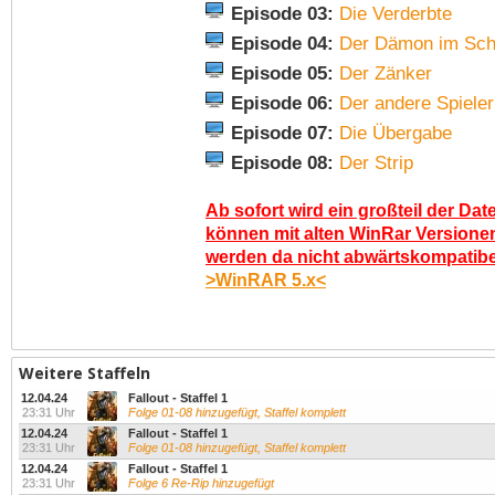
Episode 03:
Die Verderbte
Episode 04:
Der Dämon im Sc
Episode 05:
Der Zänker
Episode 06:
Der andere Spieler
Episode 07:
Die Übergabe
Episode 08:
Der Strip
Ab sofort wird ein großteil der Dat
können mit alten WinRar Versionen
werden da nicht abwärtskompatibel.
>WinRAR 5.x<
Weitere Staffeln
12.04.24
Fallout - Staffel 1
23:31 Uhr
Folge 01-08 hinzugefügt, Staffel komplett
12.04.24
Fallout - Staffel 1
23:31 Uhr
Folge 01-08 hinzugefügt, Staffel komplett
12.04.24
Fallout - Staffel 1
23:31 Uhr
Folge 6 Re-Rip hinzugefügt