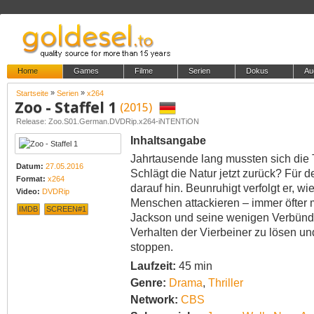
Home
Games
Filme
Serien
Dokus
Au
»
»
Startseite
Serien
x264
Zoo - Staffel 1
(2015)
Release: Zoo.S01.German.DVDRip.x264-iNTENTiON
Inhaltsangabe
Jahrtausende lang mussten sich die
Datum:
27.05.2016
Schlägt die Natur jetzt zurück? Für 
Format:
x264
darauf hin. Beunruhigt verfolgt er, w
Video:
DVDRip
Menschen attackieren – immer öfter m
IMDB
SCREEN#1
Jackson und seine wenigen Verbünde
Verhalten der Vierbeiner zu lösen un
stoppen.
Laufzeit:
45 min
Genre:
Drama
,
Thriller
Network:
CBS