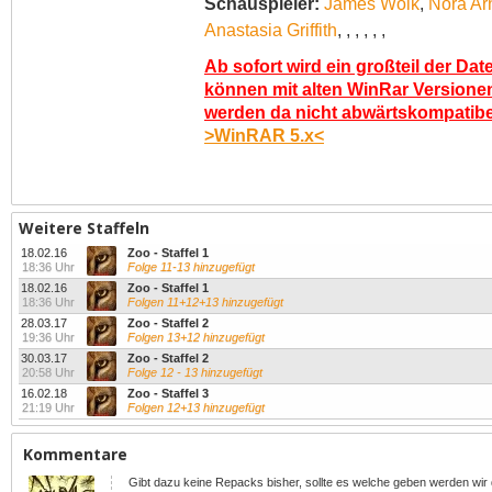
Schauspieler:
James Wolk
,
Nora Ar
Anastasia Griffith
,
,
,
,
,
,
Ab sofort wird ein großteil der Dat
können mit alten WinRar Versionen
werden da nicht abwärtskompatibel.
>WinRAR 5.x<
Weitere Staffeln
18.02.16
Zoo - Staffel 1
18:36 Uhr
Folge 11-13 hinzugefügt
18.02.16
Zoo - Staffel 1
18:36 Uhr
Folgen 11+12+13 hinzugefügt
28.03.17
Zoo - Staffel 2
19:36 Uhr
Folgen 13+12 hinzugefügt
30.03.17
Zoo - Staffel 2
20:58 Uhr
Folge 12 - 13 hinzugefügt
16.02.18
Zoo - Staffel 3
21:19 Uhr
Folgen 12+13 hinzugefügt
Kommentare
Gibt dazu keine Repacks bisher, sollte es welche geben werden wir 