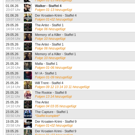
23:38 Uhr
Folgen 01-13 hinzugefügt
01.06.26
Walker - Staffel 4
23:07 Uhr
Folgen 01-13 hinzugefügt
01.06.26
Der Kroatien-Krimi - Staffel 4
13:07 Uhr
Folgen 01+02 hinzugefügt
29.05.26
The Artist - Staffel 1
14:04 Uhr
Folge 06 hinzugefügt
29.05.26
Memory of a Killer - Staffel 1
14:04 Uhr
Folge 10 hinzugefügt
29.05.26
The Artist - Staffel 1
09:25 Uhr
Folge 06 hinzugefügt
28.05.26
Memory of a Killer - Staffel 1
17:23 Uhr
Folge 10 hinzugefügt
25.05.26
Mafia - Staffel 1
14:20 Uhr
Folgen 01-06 hinzugefügt
25.05.26
M I A - Staffel 1
14:20 Uhr
Folgen 01-09 hinzugefügt
25.05.26
Will Trent - Staffel 4
14:14 Uhr
Folgen 09 12 13 14 10 11 hinzugefügt
25.05.26
The Rookie - Staffel 8
14:11 Uhr
Folgen 13 14 hinzugefügt
25.05.26
The Artist
14:10 Uhr
Folgen 04 03 05 hinzugefügt
23.05.26
The Capture - Staffel 1
00:50 Uhr
*Staffel komplett*
19.05.26
Der Kroatien-Krimi - Staffel 9
20:58 Uhr
Folgen 01+02 hinzugefügt
19.05.26
Der Kroatien Krimi - Staffel 9