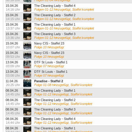
00:39 Uhr
Folgen 01-04 hinzugefügt
15.04.26
The Cleaning Lady - Staffel 4
14:16 Uhr
Folgen 01-12 hinzugefügt, Staffel komplett
15.04.26
The Cleaning Lady - Staffel 2
14:15 Uhr
Folgen 01-12 hinzugefügt, Staffel komplett
15.04.26
The Cleaning Lady - Staffel 1
13:37 Uhr
Folgen 01-10 hinzugefügt, Staffel komplett
15.04.26
The Cleaning Lady - Staffel 3
13:36 Uhr
Folgen 01-12 hinzugefügt, Staffel komplett
15.04.26
Navy CIS - Staffel 23
10:07 Uhr
Folge 10 hinzugefügt
15.04.26
Navy CIS - Staffel 23
09:53 Uhr
Folge 10 hinzugefügt
13.04.26
DTF St Louis - Staffel 1
03:09 Uhr
Folge 07 hinzugefügt
13.04.26
DTF St Louis - Staffel 1
03:08 Uhr
Folge 07 hinzugefügt
11.04.26
Paradise - Staffel 2
20:25 Uhr
Folge 01-08 hinzugefügt, Staffel komplett
08.04.26
The Cleaning Lady - Staffel 1
14:45 Uhr
Folge 01-12 hinzugefügt, Staffel komplett
08.04.26
The Cleaning Lady - Staffel 2
14:45 Uhr
Folge 01-12 hinzugefügt, Staffel komplett
08.04.26
The Cleaning Lady - Staffel 3
14:45 Uhr
Folge 01-12 hinzugefügt, Staffel komplett
08.04.26
The Cleaning Lady - Staffel 4
14:44 Uhr
Folge 01-12 hinzugefügt, Staffel komplett
08.04.26
The Cleaning Lady - Staffel 1