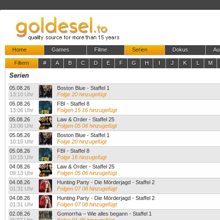
Home
Games
Filme
Serien
Dokus
Au
Filtern
#
A
B
C
D
E
F
G
H
I
J
K
L
M
Serien
05.08.26
Boston Blue - Staffel 1
13:10 Uhr
Folge 20 hinzugefügt
05.08.26
FBI - Staffel 8
13:06 Uhr
Folgen 15 16 hinzugefügt
05.08.26
Law & Order - Staffel 25
13:06 Uhr
Folgen 05 06 hinzugefügt
05.08.26
Boston Blue - Staffel 1
10:15 Uhr
Folge 20 hinzugefügt
05.08.26
FBI - Staffel 8
10:15 Uhr
Folge 16 hinzugefügt
04.08.26
Law & Order - Staffel 25
09:13 Uhr
Folgen 05 06 hinzugefügt
04.08.26
Hunting Party - Die Mörderjagd - Staffel 2
01:31 Uhr
Folgen 07 08 hinzugefügt
04.08.26
Hunting Party - Die Mörderjagd - Staffel 2
01:31 Uhr
Folgen 07 08 hinzugefügt
02.08.26
Gomorrha – Wie alles begann - Staffel 1