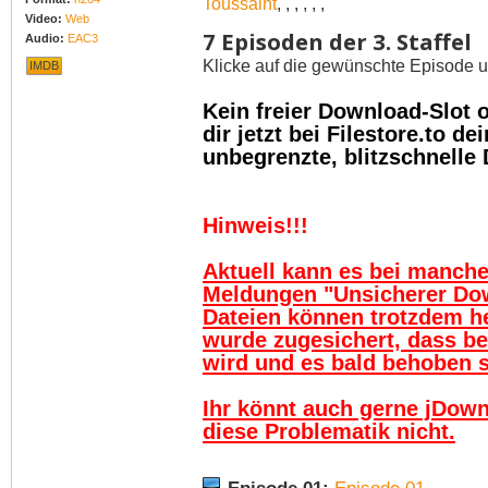
Toussaint
,
,
,
,
,
,
Video:
Web
7 Episoden der 3. Staffel
Audio:
EAC3
Klicke auf die gewünschte Episode u
IMDB
Kein freier Download-Slot
dir jetzt bei Filestore.to 
unbegrenzte, blitzschnelle
Hinweis!!!
Aktuell kann es bei manch
Meldungen "Unsicherer Do
Dateien können trotzdem h
wurde zugesichert, dass be
wird und es bald behoben se
Ihr könnt auch gerne jDown
diese Problematik nicht.