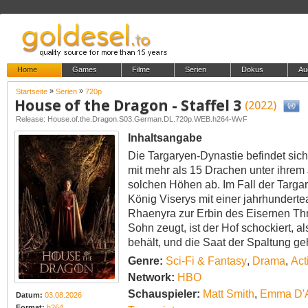
Home
Games
Filme
Serien
Dokus
Au
»
»
Startseite
Serien
720p
House of the Dragon - Staffel 3
(2022)
Release: House.of.the.Dragon.S03.German.DL.720p.WEB.h264-WvF
Inhaltsangabe
Die Targaryen-Dynastie befindet sic
mit mehr als 15 Drachen unter ihrem
solchen Höhen ab. Im Fall der Targa
König Viserys mit einer jahrhundertea
Rhaenyra zur Erbin des Eisernen Thr
Sohn zeugt, ist der Hof schockiert, a
behält, und die Saat der Spaltung ge
Genre:
Sci-Fi & Fantasy
,
Drama
,
Act
Network:
HBO
Schauspieler:
Matt Smith
,
Emma D'
Datum:
03.08.2026
Format:
h264