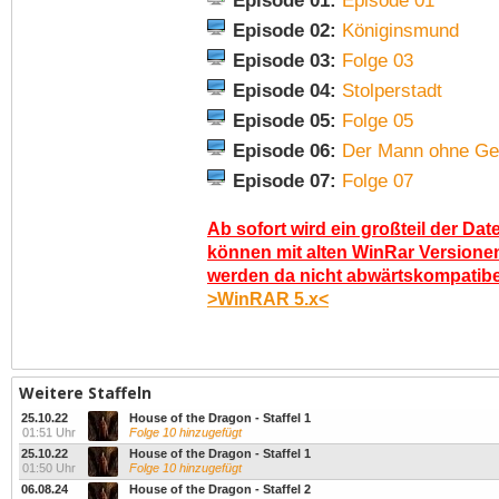
Episode 01:
Episode 01
Episode 02:
Königinsmund
Episode 03:
Folge 03
Episode 04:
Stolperstadt
Episode 05:
Folge 05
Episode 06:
Der Mann ohne Ge
Episode 07:
Folge 07
Ab sofort wird ein großteil der Dat
können mit alten WinRar Versionen
werden da nicht abwärtskompatibel.
>WinRAR 5.x<
Weitere Staffeln
25.10.22
House of the Dragon - Staffel 1
01:51 Uhr
Folge 10 hinzugefügt
25.10.22
House of the Dragon - Staffel 1
01:50 Uhr
Folge 10 hinzugefügt
06.08.24
House of the Dragon - Staffel 2