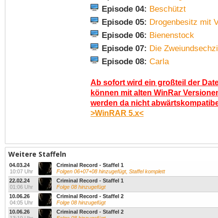
Episode 04:
Beschützt
Episode 05:
Drogenbesitz mit V
Episode 06:
Bienenstock
Episode 07:
Die Zweiundsechz
Episode 08:
Carla
Ab sofort wird ein großteil der Dat
können mit alten WinRar Versionen
werden da nicht abwärtskompatibel.
>WinRAR 5.x<
Weitere Staffeln
04.03.24
Criminal Record - Staffel 1
10:07 Uhr
Folgen 06+07+08 hinzugefügt, Staffel komplett
22.02.24
Criminal Record - Staffel 1
01:06 Uhr
Folge 08 hinzugefügt
10.06.26
Criminal Record - Staffel 2
04:05 Uhr
Folge 08 hinzugefügt
10.06.26
Criminal Record - Staffel 2