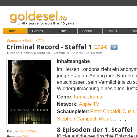
Home
Games
Filme
Serien
Dokus
Au
»
»
Startseite
Serien
720p
Criminal Record - Staffel 1
(2024)
Release: Criminal.Record.S01.German.DL.720p.WEB.h264-WvF
Inhaltsangabe
Im Herzen Londons zieht ein anonyme
junge Frau am Anfang ihrer Karriere
entschlossen, sein Vermächtnis zu 
Wiedergutmachung eines alten Justiz
Genre:
Krimi
,
Drama
Network:
Apple TV
Schauspieler:
Peter Capaldi
,
Cush 
Stephen Campbell Moore
,
,
,
,
,
,
8 Episoden der 1. Staffel
Datum:
22.02.2024
Klicke auf die gewünschte Episode u
Format:
h264