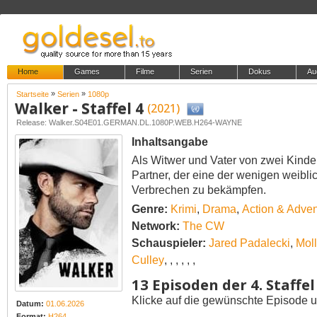
Home
Games
Filme
Serien
Dokus
Au
»
»
Startseite
Serien
1080p
Walker - Staffel 4
(2021)
Release: Walker.S04E01.GERMAN.DL.1080P.WEB.H264-WAYNE
Inhaltsangabe
Als Witwer und Vater von zwei Kinde
Partner, der eine der wenigen weibli
Verbrechen zu bekämpfen.
Genre:
Krimi
,
Drama
,
Action & Adven
Network:
The CW
Schauspieler:
Jared Padalecki
,
Mol
Culley
,
,
,
,
,
,
13 Episoden der 4. Staffel
Klicke auf die gewünschte Episode u
Datum:
01.06.2026
Format:
H264