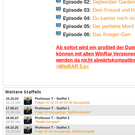
Episode 02:
September Garde
Episode 03:
Dein Freund und H
Episode 04:
Du kannst mich nic
Episode 05:
Der perfekte Mord
Episode 06:
Das Krieger-Gen
Ab sofort wird ein großteil der Dat
können mit alten WinRar Versionen
werden da nicht abwärtskompatibel.
>WinRAR 5.x<
Weitere Staffeln
15.10.24
Professor T - Staffel 1
01:13 Uhr
Folgen 01 02 03 04 05 06 hinzugefügt
17.08.21
Professor T - Staffel 1
01:40 Uhr
Folge 06 hinzugefügt *Staffel komplett*
16.06.23
Professor T - Staffel 2
03:02 Uhr
*Staffel komplett*
04.10.25
Professor T - Staffel 3
21:16 Uhr
Folge 01-06 hinzugefügt, Staffel komplett