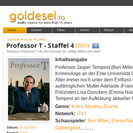
Home
Games
Filme
Serien
Dokus
Au
»
»
Startseite
Serien
1080p
Professor T - Staffel 4
(2021)
Release: Professor.T.UK.S04.German.DL.1080p.WEB.x264-WvF
Inhaltsangabe
Professor Jasper Tempest (Ben Miller
Kriminologe an der Elite-Universität
Alter immer noch unter dem Einfluss
aufdringlichen Mutter Adelaide (Fran
Polizisten Lisa Donckers (Emma Nao
Tempest an der Aufklärung aktueller 
Genre:
Krimi
,
Mystery
,
Drama
Network:
ITV1
Schauspieler:
Ben Miller
,
Emma Na
Gathergood
,
,
,
,
,
,
Datum:
16.10.2025
Format:
x264