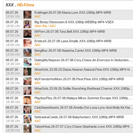
XXX
.
HD-Filme
08.07.26
EvilAngel.26.07.08.Kitana.Lure.XXX.1080p.MP4-WRB
18:56 Uhr
AAC
08.07.26
Big.Booty.Obsession.8.XXX.1080p.WEBRip.MP4-VSEX
18:56 Uhr
Web-Rip / AAC
08.07.26
5KPorn.26.07.08.Tara.Bell.XXX.1080p.MP4-WRB
18:56 Uhr
AAC
08.07.26
EroticaX.26.07.08.Lana.Smalls.XXX.1080p.MP4-WRB
18:56 Uhr
AAC
08.07.26
BangBus.26.07.08.Natasha.Carter.XXX.1080p.MP4-WRB
18:56 Uhr
AAC
08.07.26
DatingMyStepson.26.07.08.Cory.Chase.An.Exercise.In.Seduction.XXX.1080p.MP4-WRB
18:38 Uhr
AAC
08.07.26
WowGirls.23.09.23.Diana.Heaven.Natural.Flow.XXX.1080p.MP4-NBQ
18:38 Uhr
AAC
08.07.26
MyFriendsHotMom.26.07.08.Pixel.Pixie.XXX.1080p.MP4-WRB
18:38 Uhr
AAC
08.07.26
WowGirls.23.09.26.Sofilie.Ravishing.Redhead.Charms.XXX.
18:38 Uhr
AAC
08.07.26
PlayboyPlus.26.07.08.Malaya.Mikos.Summer.Escape.XXX.1080p.MP4-WRB
18:38 Uhr
AAC
08.07.26
ClubSweethearts.26.07.08.Amelia.Ost.Luna.Lynx.And.Molly.Kit.Hardcore.X
18:38 Uhr
AAC
08.07.26
NebraskaCoeds.26.07.08.Babyhunterz.XXX.1080p.MP4-WRB
18:38 Uhr
AAC
08.07.26
TabooHeat.26.07.07.Cory.Chase.Stephanie.Love.XXX.1080
18:38 Uhr
AAC