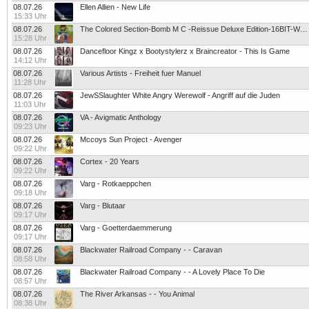
08.07.26
Ellen Allien - New Life
15:33 Uhr
08.07.26
The Colored Section-Bomb M C -Reissue Deluxe Edition-16BIT-WEB-FLAC-2026-SHHHHHH
15:28 Uhr
08.07.26
Dancefloor Kingz x Bootystylerz x Braincreator - This Is Game
14:12 Uhr
08.07.26
Various Artists - Freiheit fuer Manuel
11:28 Uhr
08.07.26
JewSSlaughter White Angry Werewolf - Angriff auf die Juden
11:03 Uhr
08.07.26
VA - Avigmatic Anthology
09:23 Uhr
08.07.26
Mccoys Sun Project - Avenger
09:22 Uhr
08.07.26
Cortex - 20 Years
09:22 Uhr
08.07.26
Varg - Rotkaeppchen
09:18 Uhr
08.07.26
Varg - Blutaar
09:17 Uhr
08.07.26
Varg - Goetterdaemmerung
09:17 Uhr
08.07.26
Blackwater Railroad Company - - Caravan
08:58 Uhr
08.07.26
Blackwater Railroad Company - - A Lovely Place To Die
08:57 Uhr
08.07.26
The River Arkansas - - You Animal
08:38 Uhr