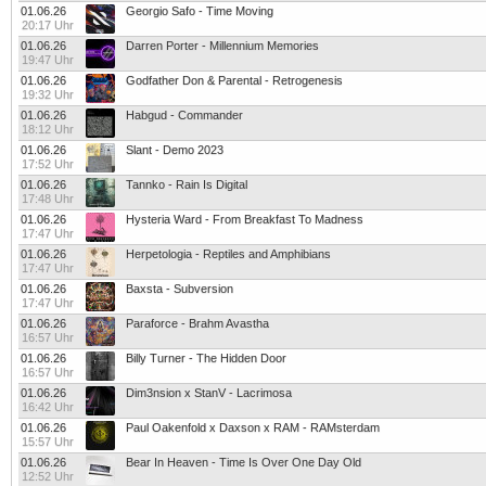
01.06.26
Georgio Safo - Time Moving
20:17 Uhr
01.06.26
Darren Porter - Millennium Memories
19:47 Uhr
01.06.26
Godfather Don & Parental - Retrogenesis
19:32 Uhr
01.06.26
Habgud - Commander
18:12 Uhr
01.06.26
Slant - Demo 2023
17:52 Uhr
01.06.26
Tannko - Rain Is Digital
17:48 Uhr
01.06.26
Hysteria Ward - From Breakfast To Madness
17:47 Uhr
01.06.26
Herpetologia - Reptiles and Amphibians
17:47 Uhr
01.06.26
Baxsta - Subversion
17:47 Uhr
01.06.26
Paraforce - Brahm Avastha
16:57 Uhr
01.06.26
Billy Turner - The Hidden Door
16:57 Uhr
01.06.26
Dim3nsion x StanV - Lacrimosa
16:42 Uhr
01.06.26
Paul Oakenfold x Daxson x RAM - RAMsterdam
15:57 Uhr
01.06.26
Bear In Heaven - Time Is Over One Day Old
12:52 Uhr