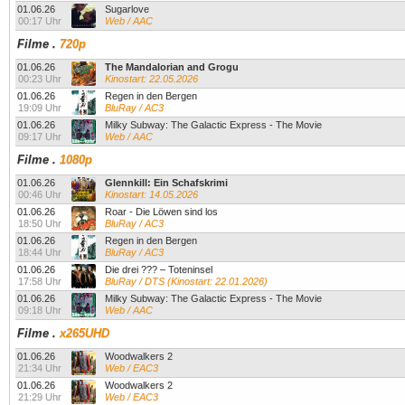
01.06.26
Sugarlove
00:17 Uhr
Web / AAC
Filme
.
720p
01.06.26
The Mandalorian and Grogu
00:23 Uhr
Kinostart: 22.05.2026
01.06.26
Regen in den Bergen
19:09 Uhr
BluRay / AC3
01.06.26
Milky Subway: The Galactic Express - The Movie
09:17 Uhr
Web / AAC
Filme
.
1080p
01.06.26
Glennkill: Ein Schafskrimi
00:46 Uhr
Kinostart: 14.05.2026
01.06.26
Roar - Die Löwen sind los
18:50 Uhr
BluRay / AC3
01.06.26
Regen in den Bergen
18:44 Uhr
BluRay / AC3
01.06.26
Die drei ??? – Toteninsel
17:58 Uhr
BluRay / DTS (Kinostart: 22.01.2026)
01.06.26
Milky Subway: The Galactic Express - The Movie
09:18 Uhr
Web / AAC
Filme
.
x265UHD
01.06.26
Woodwalkers 2
21:34 Uhr
Web / EAC3
01.06.26
Woodwalkers 2
21:29 Uhr
Web / EAC3