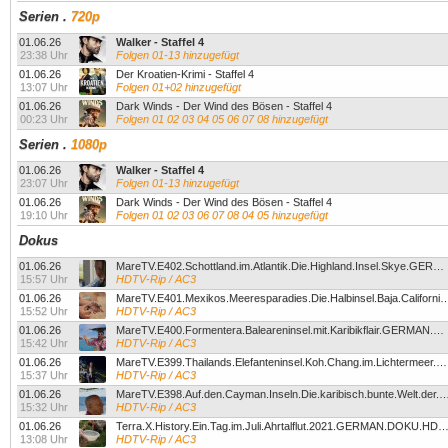
Serien
.
720p
01.06.26
Walker - Staffel 4
23:38 Uhr
Folgen 01-13 hinzugefügt
01.06.26
Der Kroatien-Krimi - Staffel 4
13:07 Uhr
Folgen 01+02 hinzugefügt
01.06.26
Dark Winds - Der Wind des Bösen - Staffel 4
00:23 Uhr
Folgen 01 02 03 04 05 06 07 08 hinzugefügt
Serien
.
1080p
01.06.26
Walker - Staffel 4
23:07 Uhr
Folgen 01-13 hinzugefügt
01.06.26
Dark Winds - Der Wind des Bösen - Staffel 4
19:10 Uhr
Folgen 01 02 03 06 07 08 04 05 hinzugefügt
Dokus
01.06.26
MareTV.E402.Schottland.im.Atlantik.Die.Highland.Insel.Skye.GERMAN.DOKU.WS.HDTVRip.x264-Goodboy
15:57 Uhr
HDTV-Rip / AC3
01.06.26
MareTV.E401.Mexikos.Meeresparadies.Die.Halbinsel.Baja.California.GERMAN.
15:52 Uhr
HDTV-Rip / AC3
01.06.26
MareTV.E400.Formentera.Baleareninsel.mit.Karibikflair.GERMAN.DOKU.WS.HDTVRip.x264-Goodboy
15:42 Uhr
HDTV-Rip / AC3
01.06.26
MareTV.E399.Thailands.Elefanteninsel.Koh.Chang.im.Lichtermeer.GERMAN.DOKU.WS.HDTVRip.x264-Goodboy
15:37 Uhr
HDTV-Rip / AC3
01.06.26
MareTV.E398.Auf.den.Cayman.Inseln.Die.karibisch.bunte.Welt.der.Steueroase.GERMAN.DOKU.WS.
15:32 Uhr
HDTV-Rip / AC3
01.06.26
Terra.X.History.Ein.Tag.im.Juli.Ahrtalflut.2021.GERMAN.DOKU.HDTVRip.x2
13:08 Uhr
HDTV-Rip / AC3