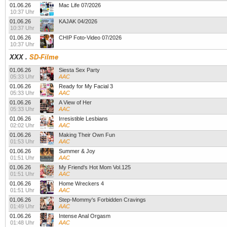
01.06.26
Mac Life 07/2026
10:37 Uhr
01.06.26
KAJAK 04/2026
10:37 Uhr
01.06.26
CHIP Foto-Video 07/2026
10:37 Uhr
XXX
.
SD-Filme
01.06.26
Siesta Sex Party
05:33 Uhr
AAC
01.06.26
Ready for My Facial 3
05:33 Uhr
AAC
01.06.26
A View of Her
05:33 Uhr
AAC
01.06.26
Irresistible Lesbians
02:02 Uhr
AAC
01.06.26
Making Their Own Fun
01:53 Uhr
AAC
01.06.26
Summer & Joy
01:51 Uhr
AAC
01.06.26
My Friend's Hot Mom Vol.125
01:51 Uhr
AAC
01.06.26
Home Wreckers 4
01:51 Uhr
AAC
01.06.26
Step-Mommy's Forbidden Cravings
01:49 Uhr
AAC
01.06.26
Intense Anal Orgasm
01:48 Uhr
AAC