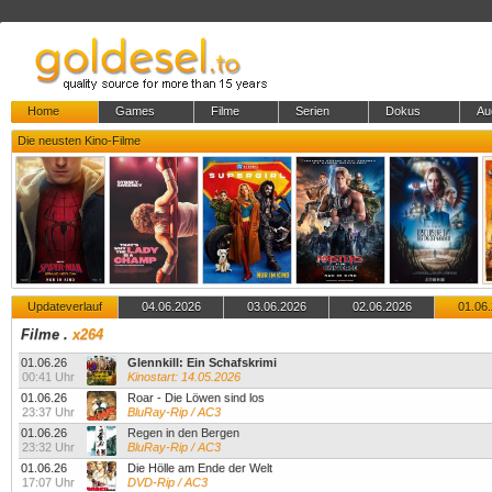
Home
Games
Filme
Serien
Dokus
Au
Die neusten Kino-Filme
Updateverlauf
04.06.2026
03.06.2026
02.06.2026
01.06
Filme
.
x264
01.06.26
Glennkill: Ein Schafskrimi
00:41 Uhr
Kinostart: 14.05.2026
01.06.26
Roar - Die Löwen sind los
23:37 Uhr
BluRay-Rip / AC3
01.06.26
Regen in den Bergen
23:32 Uhr
BluRay-Rip / AC3
01.06.26
Die Hölle am Ende der Welt
17:07 Uhr
DVD-Rip / AC3