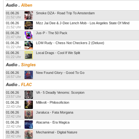
Audio
.
Alben
01.06.26
Smoke DZA - Road Trip To Amsterdam
21:52 Uhr
01.06.26
Mizz Jai Dee & J-Dee Lench Mob - Los Angeles State Of Mind
21:52 Uhr
01.06.26
Jus-P - The 50 Pack
21:47 Uhr
01.06.26
LOM Rudy - Chess Not Checkers 2 (Deluxe)
01:22 Uhr
01.06.26
Local Drags - Cool If We Split
01:22 Uhr
Audio
.
Singles
01.06.26
New Found Glory - Good To Go
16:57 Uhr
Audio
.
FLAC
01.06.26
VA - 5 Deadly Venoms: Scorpion
23:57 Uhr
01.06.26
Millivolt - Philosofiction
22:43 Uhr
01.06.26
Jaraluca - Fata Morgana
22:42 Uhr
01.06.26
Atacama - Era Magica
22:42 Uhr
01.06.26
Mechanimal - Digital Nature
22:42 Uhr