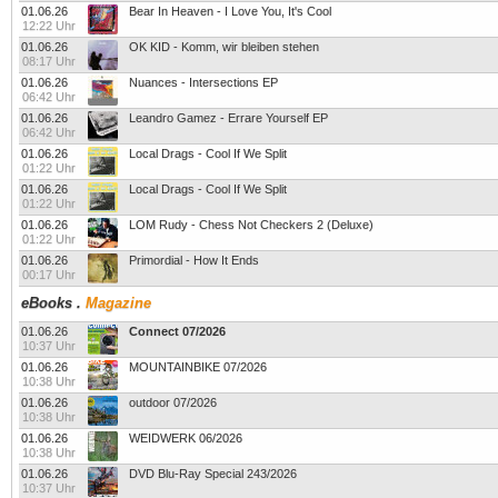
01.06.26
Bear In Heaven - I Love You, It's Cool
12:22 Uhr
01.06.26
OK KID - Komm, wir bleiben stehen
08:17 Uhr
01.06.26
Nuances - Intersections EP
06:42 Uhr
01.06.26
Leandro Gamez - Errare Yourself EP
06:42 Uhr
01.06.26
Local Drags - Cool If We Split
01:22 Uhr
01.06.26
Local Drags - Cool If We Split
01:22 Uhr
01.06.26
LOM Rudy - Chess Not Checkers 2 (Deluxe)
01:22 Uhr
01.06.26
Primordial - How It Ends
00:17 Uhr
eBooks
.
Magazine
01.06.26
Connect 07/2026
10:37 Uhr
01.06.26
MOUNTAINBIKE 07/2026
10:38 Uhr
01.06.26
outdoor 07/2026
10:38 Uhr
01.06.26
WEIDWERK 06/2026
10:38 Uhr
01.06.26
DVD Blu-Ray Special 243/2026
10:37 Uhr