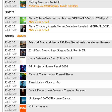
22.05.26
Mating Season - Staffel 1
20:48 Uhr
Folge 01-10 hinzugefügt, Staffel komplett
Dokus
22.05.26
Terra.X.Tabu.Wahrheit.und.Mythos.GERMAN.DOKU.HDTVRip.x264-TMSF
02:17 Uhr
HDTV-Rip / AC3
22.05.26
Terra.X.History.Angela.Merkel.Die.Krisenkanzlerin.GERMAN.DOKU.HDTVRip.x264-TMSF
02:17 Uhr
HDTV-Rip / AC3
Audio
.
Alben
22.05.26
Die drei Fragezeichen - 238 Das Geheimnis der sieben Palmen
13:23 Uhr
22.05.26
Errol Eats Everything - Stagga Back Remix EP
23:57 Uhr
22.05.26
Luca Debonaire - Club Edition, Vol 1
23:42 Uhr
22.05.26
STI Project - House Recall 2026
23:37 Uhr
22.05.26
Tannr & Toy Armada - Eternal Flame
23:07 Uhr
22.05.26
Zara Music - Close to You
22:57 Uhr
22.05.26
Jola & Doms J feat Giostar - Together Forever
22:52 Uhr
22.05.26
Umideep & DVOOR - Love Dance
22:47 Uhr
22.05.26
Koku - Heyaya
21:52 Uhr