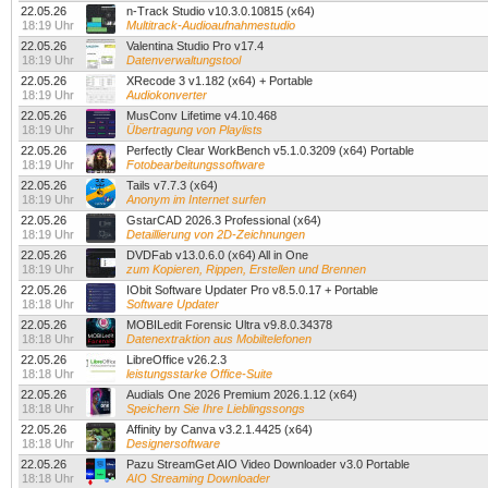
22.05.26
n-Track Studio v10.3.0.10815 (x64)
18:19 Uhr
Multitrack-Audioaufnahmestudio
22.05.26
Valentina Studio Pro v17.4
18:19 Uhr
Datenverwaltungstool
22.05.26
XRecode 3 v1.182 (x64) + Portable
18:19 Uhr
Audiokonverter
22.05.26
MusConv Lifetime v4.10.468
18:19 Uhr
Übertragung von Playlists
22.05.26
Perfectly Clear WorkBench v5.1.0.3209 (x64) Portable
18:19 Uhr
Fotobearbeitungssoftware
22.05.26
Tails v7.7.3 (x64)
18:19 Uhr
Anonym im Internet surfen
22.05.26
GstarCAD 2026.3 Professional (x64)
18:19 Uhr
Detaillierung von 2D-Zeichnungen
22.05.26
DVDFab v13.0.6.0 (x64) All in One
18:19 Uhr
zum Kopieren, Rippen, Erstellen und Brennen
22.05.26
IObit Software Updater Pro v8.5.0.17 + Portable
18:18 Uhr
Software Updater
22.05.26
MOBILedit Forensic Ultra v9.8.0.34378
18:18 Uhr
Datenextraktion aus Mobiltelefonen
22.05.26
LibreOffice v26.2.3
18:18 Uhr
leistungsstarke Office-Suite
22.05.26
Audials One 2026 Premium 2026.1.12 (x64)
18:18 Uhr
Speichern Sie Ihre Lieblingssongs
22.05.26
Affinity by Canva v3.2.1.4425 (x64)
18:18 Uhr
Designersoftware
22.05.26
Pazu StreamGet AIO Video Downloader v3.0 Portable
18:18 Uhr
AIO Streaming Downloader