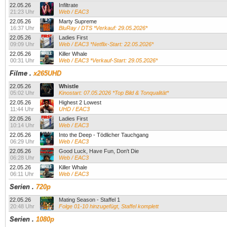
22.05.26
Infiltrate
21:23 Uhr
Web / EAC3
22.05.26
Marty Supreme
16:37 Uhr
BluRay / DTS *Verkauf: 29.05.2026*
22.05.26
Ladies First
09:09 Uhr
Web / EAC3 *Netflix-Start: 22.05.2026*
22.05.26
Killer Whale
00:31 Uhr
Web / EAC3 *Verkauf-Start: 29.05.2026*
Filme
.
x265UHD
22.05.26
Whistle
05:02 Uhr
Kinostart: 07.05.2026 *Top Bild & Tonqualität*
22.05.26
Highest 2 Lowest
11:44 Uhr
UHD / EAC3
22.05.26
Ladies First
10:14 Uhr
Web / EAC3
22.05.26
Into the Deep - Tödlicher Tauchgang
06:29 Uhr
Web / EAC3
22.05.26
Good Luck, Have Fun, Don't Die
06:28 Uhr
Web / EAC3
22.05.26
Killer Whale
06:11 Uhr
Web / EAC3
Serien
.
720p
22.05.26
Mating Season - Staffel 1
20:48 Uhr
Folge 01-10 hinzugefügt, Staffel komplett
Serien
.
1080p