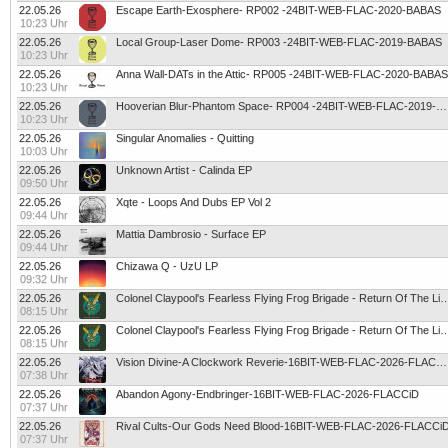
22.05.26
Escape Earth-Exosphere- RP002 -24BIT-WEB-FLAC-2020-BABAS
10:23 Uhr
22.05.26
Local Group-Laser Dome- RP003 -24BIT-WEB-FLAC-2019-BABAS
10:23 Uhr
22.05.26
Anna Wall-DATs in the Attic- RP005 -24BIT-WEB-FLAC-2020-BABAS
10:23 Uhr
22.05.26
Hooverian Blur-Phantom Space- RP004 -24BIT-WEB-FLAC-2019-BABAS
10:23 Uhr
22.05.26
Singular Anomalies - Quitting
10:03 Uhr
22.05.26
Unknown Artist - Calinda EP
09:50 Uhr
22.05.26
Xqte - Loops And Dubs EP Vol 2
09:44 Uhr
22.05.26
Mattia Dambrosio - Surface EP
09:44 Uhr
22.05.26
Chizawa Q - UzU LP
09:32 Uhr
22.05.26
Colonel Claypool's Fearless Flying Frog Brigade - Return Of T
08:15 Uhr
22.05.26
Colonel Claypool's Fearless Flying Frog Brigade - Return Of T
08:15 Uhr
22.05.26
Vision Divine-A Clockwork Reverie-16BIT-WEB-FLAC-2026-FLACCiD
07:38 Uhr
22.05.26
Abandon Agony-Endbringer-16BIT-WEB-FLAC-2026-FLACCiD
07:37 Uhr
22.05.26
Rival Cults-Our Gods Need Blood-16BIT-WEB-FLAC-2026-FLACCi
07:37 Uhr