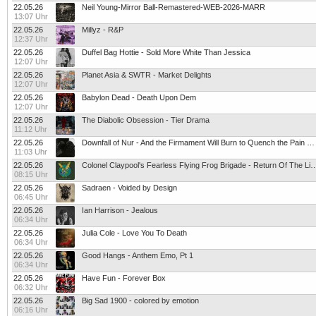
22.05.26
Neil Young-Mirror Ball-Remastered-WEB-2026-MARR
13:07 Uhr
22.05.26
Millyz - R&P
12:37 Uhr
22.05.26
Duffel Bag Hottie - Sold More White Than Jessica
12:07 Uhr
22.05.26
Planet Asia & SWTR - Market Delights
12:07 Uhr
22.05.26
Babylon Dead - Death Upon Dem
12:07 Uhr
22.05.26
The Diabolic Obsession - Tier Drama
11:12 Uhr
22.05.26
Downfall of Nur - And the Firmament Will Burn to Quench the Pain of This
11:03 Uhr
22.05.26
Colonel Claypool's Fearless Flying Frog Brigade - Return Of T
08:15 Uhr
22.05.26
Sadraen - Voided by Design
06:45 Uhr
22.05.26
Ian Harrison - Jealous
06:34 Uhr
22.05.26
Julia Cole - Love You To Death
06:34 Uhr
22.05.26
Good Hangs - Anthem Emo, Pt 1
06:34 Uhr
22.05.26
Have Fun - Forever Box
06:32 Uhr
22.05.26
Big Sad 1900 - colored by emotion
06:16 Uhr