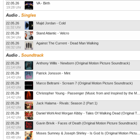
22.05.26
VA - Birth
19:28 Uhr
Audio
.
Singles
22.05.26
Majid Jordan - Cold
11:32 Uhr
22.05.26
Stand Atlantic - Velcro
06:34 Uhr
22.05.26
Against The Current - Dead Man Walking
06:32 Uhr
Audio
.
Soundtrack
22.05.26
Anthony Willis - Newborn (Original Motion Picture Soundtrack)
21:14 Uhr
22.05.26
Patrick Jonsson - Mint
14:43 Uhr
22.05.26
Marco Beltrami - Scream 7 (Original Motion Picture Soundtrack)
14:43 Uhr
22.05.26
Christopher Young - Passenger (Music from and Inspired by the Mot
14:42 Uhr
22.05.26
Jack Halama - Rivals: Season 2 (Part 1)
14:42 Uhr
22.05.26
Daniel Wohl And Morgan Kibby - Tales Of Walking Dead (Original Television S
14:42 Uhr
22.05.26
Gavin Brivik - Faces of Death (Original Motion Picture Soundtrack)
14:42 Uhr
22.05.26
Moses Sumney & Joseph Shirley - Is God Is (Original Motion Picture Sou
03:48 Uhr