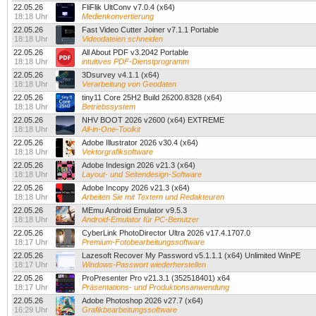
22.05.26
FliFlik UltConv v7.0.4 (x64)
18:18 Uhr
Medienkonvertierung
22.05.26
Fast Video Cutter Joiner v7.1.1 Portable
18:18 Uhr
Videodateien schneiden
22.05.26
All About PDF v3.2042 Portable
18:18 Uhr
intuitives PDF-Dienstprogramm
22.05.26
3Dsurvey v4.1.1 (x64)
18:18 Uhr
Verarbeitung von Geodaten
22.05.26
tiny11 Core 25H2 Build 26200.8328 (x64)
18:18 Uhr
Betriebssystem
22.05.26
NHV BOOT 2026 v2600 (x64) EXTREME
18:18 Uhr
All-in-One-Toolkit
22.05.26
Adobe Illustrator 2026 v30.4 (x64)
18:18 Uhr
Vektorgrafiksoftware
22.05.26
Adobe Indesign 2026 v21.3 (x64)
18:18 Uhr
Layout- und Seitendesign-Software
22.05.26
Adobe Incopy 2026 v21.3 (x64)
18:18 Uhr
Arbeiten Sie mit Textern und Redakteuren
22.05.26
MEmu Android Emulator v9.5.3
18:18 Uhr
Android-Emulator für PC-Benutzer
22.05.26
CyberLink PhotoDirector Ultra 2026 v17.4.1707.0
18:17 Uhr
Premium-Fotobearbeitungssoftware
22.05.26
Lazesoft Recover My Password v5.1.1.1 (x64) Unlimited WinPE
18:17 Uhr
Windows-Passwort wiederherstellen
22.05.26
ProPresenter Pro v21.3.1 (352518401) x64
18:17 Uhr
Präsentations- und Produktionsanwendung
22.05.26
Adobe Photoshop 2026 v27.7 (x64)
16:29 Uhr
Grafikbearbeitungssoftware