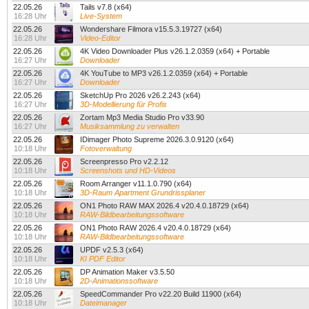
22.05.26
Tails v7.8 (x64)
16:28 Uhr
Live-System
22.05.26
Wondershare Filmora v15.5.3.19727 (x64)
16:28 Uhr
Video-Editor
22.05.26
4K Video Downloader Plus v26.1.2.0359 (x64) + Portable
16:27 Uhr
Downloader
22.05.26
4K YouTube to MP3 v26.1.2.0359 (x64) + Portable
16:27 Uhr
Downloader
22.05.26
SketchUp Pro 2026 v26.2.243 (x64)
16:27 Uhr
3D-Modellierung für Profis
22.05.26
Zortam Mp3 Media Studio Pro v33.90
16:27 Uhr
Musiksammlung zu verwalten
22.05.26
IDimager Photo Supreme 2026.3.0.9120 (x64)
10:18 Uhr
Fotoverwaltung
22.05.26
Screenpresso Pro v2.2.12
10:18 Uhr
Screenshots und HD-Videos
22.05.26
Room Arranger v11.1.0.790 (x64)
10:18 Uhr
3D-Raum Apartment Grundrissplaner
22.05.26
ON1 Photo RAW MAX 2026.4 v20.4.0.18729 (x64)
10:18 Uhr
RAW-Bildbearbeitungssoftware
22.05.26
ON1 Photo RAW 2026.4 v20.4.0.18729 (x64)
10:18 Uhr
RAW-Bildbearbeitungssoftware
22.05.26
UPDF v2.5.3 (x64)
10:18 Uhr
KI PDF Editor
22.05.26
DP Animation Maker v3.5.50
10:18 Uhr
2D-Animationssoftware
22.05.26
SpeedCommander Pro v22.20 Build 11900 (x64)
10:18 Uhr
Dateimanager