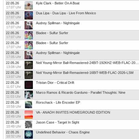
22.05.26
Kyle Clark - Better On A Boat
17:07 Uhr
22.05.26
Dua Lipa - Dua Lipa - Live From Mexico
17:07 Uhr
22.05.26
Audrey Spillman - Nightingale
17:07 Uhr
22.05.26
Bladee - Sulfur Surfer
17:07 Uhr
22.05.26
Bladee - Sulfur Surfer
17:07 Uhr
22.05.26
Audrey Spillman - Nightingale
17:05 Uhr
22.05.26
Neil Young-Mirror Ball-Remastered-24BIT-192KHZ-WEB-FLAC-2026-TiMES
13:08 Uhr
22.05.26
Neil Young-Mirror Ball-Remastered-16BIT-WEB-FLAC-2026-LSM
13:07 Uhr
22.05.26
Tristan Dior - Critical Drift
11:07 Uhr
22.05.26
Marco Ramos & Ricardo Garduno - Parallel Thoughts: Nine
11:03 Uhr
22.05.26
Rorschack - Life Encoder EP
10:59 Uhr
22.05.26
VA - ANAOH INVITES HOMEGROUND EDITION
10:49 Uhr
22.05.26
Jason Case - Target In Sight
10:49 Uhr
22.05.26
Undefined Behavior - Chaos Engine
10:32 Uhr