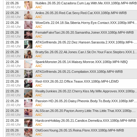
22.05.26
Nubiles.26.05.20.Cazadora.Cum.Lay.With.Me.XXX.1080p.MP4-WRB
20:46 Uhr
AAC
22.05.26
Anilos.26.05.20.Red.Cat.Sexy.Red.Cat.XXX.1080p.MP4-WRB
20:46 Uhr
AAC
22.05.26
WowGirls.22.04.18.Sia.Siberia.Horny.Eye.Contact.XXX.1
20:46 Uhr
AAC
22.05.26
FemaleFakeTaxi.26.05.20.Samantha.Joiner.XXX.1080p.MP4-WRB
20:46 Uhr
AAC
22.05.26
ATKGirlfriends.26.05.22.Dez.Hansen.Sarasota.2.XXX.1080p.MP4-WRB
20:46 Uhr
AAC
22.05.26
BrattySis.26.05.22.Ali.Jones.Can.I.Sit.On.Your.Face.Step
20:46 Uhr
AAC
22.05.26
SpankMonster.26.05.14.Maisey.Monroe.XXX.1080p.MP4-NBQ
20:46 Uhr
AAC
22.05.26
ATKGirlfriends.26.05.21.Compilation.XXX.1080p.MP4-WRB
20:46 Uhr
AAC
22.05.26
Red-XXX.26.05.22.Office.Tease.XXX.1080p.MP4-LEWD
20:46 Uhr
AAC
22.05.26
RealityJunkies.26.05.22.Cherry.Kiss.My.Wife.Approv
20:46 Uhr
AAC
22.05.26
Passion-HD.26.05.20.Daisy.Pheonix.Body.To.Body.XXX.1080p.MP4-WRB
20:46 Uhr
AAC
22.05.26
ALSScan.26.05.20.Payton.Avery.Little.This.Little.That.XXX.1080p.MP4-WRB
20:46 Uhr
AAC
22.05.26
HardcoreHoliday.26.05.21.Candice.Demellza.XXX.1080p.MP4-WRB
20:46 Uhr
AAC
22.05.26
OldGoesYoung.26.05.15.Reina.Flore.XXX.1080p.MP4-WRB
20:46 Uhr
AAC