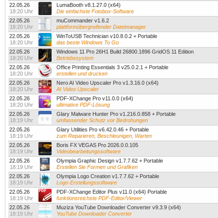
22.05.26
LumaBooth v8.1.27.0 (x64)
18:20 Uhr
Die einfachste Fotobox-Software
22.05.26
muCommander v1.6.2
18:20 Uhr
plattformübergreifender Dateimanager
22.05.26
WinToUSB Technician v10.8.0.2 + Portable
18:20 Uhr
das beste Windows To Go
22.05.26
Windows 11 Pro 26H1 Build 26800.1896 GridOS 11 Edition
18:20 Uhr
Betriebssystem
22.05.26
Office Printing Essentials 3 v25.0.2.1 + Portable
18:20 Uhr
erstellen und drucken
22.05.26
Nero AI Video Upscaler Pro v1.3.16.0 (x64)
18:20 Uhr
AI Video Upscaler
22.05.26
PDF-XChange Pro v11.0.0 (x64)
18:20 Uhr
ultimative PDF-Lösung
22.05.26
Glary Malware Hunter Pro v1.216.0.858 + Portable
18:19 Uhr
umfassender Schutz vor Bedrohungen
22.05.26
Glary Utilities Pro v6.42.0.46 + Portable
18:19 Uhr
zum Reparieren, Beschleunigen, Warten
22.05.26
Boris FX VEGAS Pro 2026.0.0.105
18:19 Uhr
Videobearbeitungssoftware
22.05.26
Olympia Graphic Design v1.7.7.62 + Portable
18:19 Uhr
Erstellen Sie Formen und Grafiken
22.05.26
Olympia Logo Creation v1.7.7.62 + Portable
18:19 Uhr
Logo-Erstellungssoftware
22.05.26
PDF-XChange Editor Plus v11.0 (x64) Portable
18:19 Uhr
funktionsreichste PDF-Editor/Viewer
22.05.26
Muziza YouTube Downloader Converter v9.3.9 (x64)
18:19 Uhr
YouTube Downloader Converter