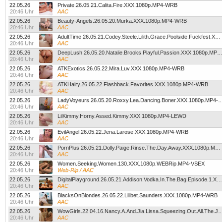
22.05.26
Private.26.05.21.Calita.Fire.XXX.1080p.MP4-WRB
20:46 Uhr
AAC
22.05.26
Beauty-Angels.26.05.20.Murka.XXX.1080p.MP4-WRB
20:46 Uhr
AAC
22.05.26
AdultTime.26.05.21.Codey.Steele.Lilith.Grace.Poolside.Fuckfest.XXX.1080p.MP4-VSEX
20:46 Uhr
AAC
22.05.26
DeepLush.26.05.20.Natalie.Brooks.Playful.Passion.XXX.1080p.M
20:46 Uhr
AAC
22.05.26
ATKExotics.26.05.22.Mira.Luv.XXX.1080p.MP4-WRB
20:46 Uhr
AAC
22.05.26
ATKHairy.26.05.22.Flashback.Favorites.XXX.1080p.MP4-WRB
20:46 Uhr
AAC
22.05.26
LadyVoyeurs.26.05.20.Roxxy.Lea.Dancing.Boner.
20:46 Uhr
AAC
22.05.26
LilKimmy.Horny.Assed.Kimmy.XXX.1080p.MP4-LEWD
20:46 Uhr
AAC
22.05.26
EvilAngel.26.05.22.Jena.Larose.XXX.1080p.MP4-WRB
20:46 Uhr
AAC
22.05.26
PornPlus.26.05.21.Dolly.Paige.Rinse.The.Day.Away.XXX.1080p.MP4-WRB
20:46 Uhr
AAC
22.05.26
Women.Seeking.Women.130.XXX.1080p.WEBRip.MP4-VSEX
20:46 Uhr
Web-Rip / AAC
22.05.26
DigitalPlayground.26.05.21.Addison.Vodka.In.The.Bag.Episode.1.XXX.1080p.MP4-WRB
20:46 Uhr
AAC
22.05.26
BlacksOnBlondes.26.05.22.Lilibet.Saunders.XXX.1080p.MP4-WRB
20:46 Uhr
AAC
22.05.26
WowGirls.22.04.16.Nancy.A.And.Jia.Lissa.Squeezing.Out.All.The.
20:46 Uhr
AAC