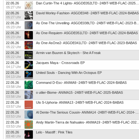
22.05.26
Dan Curtin-The 4 Lights- ASGDE052LTD -24BIT-WEB-FLAC-2025-BABAS
05:27 Uhr
22.05.26
David Morley-Fashion- ASGDE048 -24BIT-WEB-FLAC-2024-BABAS
05:27 Uhr
22.05.26
As One-The Unveiling- ASGDE038LTD -24BIT-WEB-FLAC
05:23 Uhr
22.05.26
As One-Requiem- ASGDE051LTD -24BIT-WEB-FLAC-2024-BABAS
05:23 Uhr
22.05.26
As One-AsOne2- ASGDE041LTD -24BIT-WEB-FLAC-2023-BABAS
05:22 Uhr
22.05.26
Armin van Buuren & Skytech - She A Freak
05:22 Uhr
22.05.26
Jacques Maya - Crossroads EP
04:17 Uhr
22.05.26
United Souls - Dancing With An Octopus EP
04:13 Uhr
22.05.26
Command D-Esc- ANIMA9 -24BIT-WEB-FLAC-2024-BABAS
03:58 Uhr
22.05.26
o utlier-Biome- ANIMA15 -24BIT-WEB-FLAC-2025-BABAS
03:58 Uhr
22.05.26
Ulo S-Uphoria- ANIMA13 -24BIT-WEB-FLAC-2024-BABAS
03:57 Uhr
22.05.26
Al Dente-The Serious Cousin- ANIMA14 -24BIT-WEB-FLAC-2024-BABAS
03:53 Uhr
22.05.26
Andy Martin-Tierra de Nahuales- ANIMA19 -24BIT-W
03:53 Uhr
22.05.26
Lelo - Mastiff : Pink Tiles
03:48 Uhr