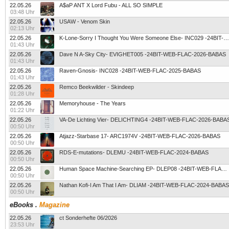
22.05.26
A$aP ANT X Lord Fubu - ALL SO SIMPLE
03:48 Uhr
22.05.26
USAW - Venom Skin
02:13 Uhr
22.05.26
K-Lone-Sorry I Thought You Were Someone Else- INC029 -24BIT-WEB-FLAC-2025-BABAS
01:43 Uhr
22.05.26
Dave N A-Sky City- EVIGHET005 -24BIT-WEB-FLAC-2026-BABAS
01:43 Uhr
22.05.26
Raven-Gnosis- INC028 -24BIT-WEB-FLAC-2025-BABAS
01:43 Uhr
22.05.26
Remco Beekwilder - Skindeep
01:28 Uhr
22.05.26
Memoryhouse - The Years
01:22 Uhr
22.05.26
VA-De Lichting Vier- DELICHTING4 -24BIT-WEB-FLAC-2026-BABA
00:50 Uhr
22.05.26
Atjazz-Starbase 17- ARC1974V -24BIT-WEB-FLAC-2026-BABAS
00:50 Uhr
22.05.26
RDS-E-mutations- DLEMU -24BIT-WEB-FLAC-2024-BABAS
00:50 Uhr
22.05.26
Human Space Machine-Searching EP- DLEP08 -24BIT-WEB-FLAC-2024-BABAS
00:50 Uhr
22.05.26
Nathan Kofi-I Am That I Am- DLIAM -24BIT-WEB-FLAC-2024-BABAS
00:50 Uhr
eBooks
.
Magazine
22.05.26
ct Sonderhefte 06/2026
23:53 Uhr