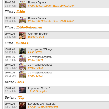
29.04.26
Bonjour Agneta
13:54 Uhr
Web / EAC3 *Netflix-Start: 29.04.2026*
Filme
.
1080p
29.04.26
Bonjour Agneta
13:54 Uhr
Web / EAC3 *Netflix-Start: 29.04.2026*
Filme
.
1080p-Untouched
29.04.26
Our Idiot Brother
23:57 Uhr
BluRay / DTS
Filme
.
x265UHD
29.04.26
Therapie für Wikinger
10:35 Uhr
UHD / DTS
29.04.26
Je m'appelle Agneta
10:13 Uhr
Web / EAC3
29.04.26
Je m'appelle Agneta
10:12 Uhr
Web / EAC3
29.04.26
Je m'appelle Agneta
10:11 Uhr
Web / EAC3
Serien
.
x264
29.04.26
Euphoria - Staffel 1
12:14 Uhr
*Staffel komplett*
Serien
.
720p
29.04.26
Leverage 2.0 - Staffel 3
13:53 Uhr
Folgen 09 10 hinzugefügt