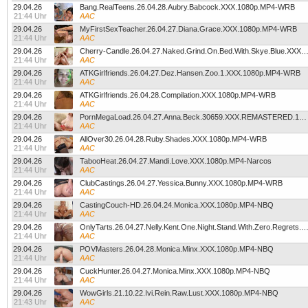
29.04.26
Bang.RealTeens.26.04.28.Aubry.Babcock.XXX.1080p.MP4-WRB
21:44 Uhr
AAC
29.04.26
MyFirstSexTeacher.26.04.27.Diana.Grace.XXX.1080p.MP4-WRB
21:44 Uhr
AAC
29.04.26
Cherry-Candle.26.04.27.Naked.Grind.On.Bed.With.Skye.Blue.XXX.1080p.
21:44 Uhr
AAC
29.04.26
ATKGirlfriends.26.04.27.Dez.Hansen.Zoo.1.XXX.1080p.MP4-WRB
21:44 Uhr
AAC
29.04.26
ATKGirlfriends.26.04.28.Compilation.XXX.1080p.MP4-WRB
21:44 Uhr
AAC
29.04.26
PornMegaLoad.26.04.27.Anna.Beck.30659.XXX.REMASTERED.1080p.MP4-WRB
21:44 Uhr
AAC
29.04.26
AllOver30.26.04.28.Ruby.Shades.XXX.1080p.MP4-WRB
21:44 Uhr
AAC
29.04.26
TabooHeat.26.04.27.Mandi.Love.XXX.1080p.MP4-Narcos
21:44 Uhr
AAC
29.04.26
ClubCastings.26.04.27.Yessica.Bunny.XXX.1080p.MP4-WRB
21:44 Uhr
AAC
29.04.26
CastingCouch-HD.26.04.24.Monica.XXX.1080p.MP4-NBQ
21:44 Uhr
AAC
29.04.26
OnlyTarts.26.04.27.Nelly.Kent.One.Night.Stand.With.Zero.Regrets.XXX.1080p
21:44 Uhr
AAC
29.04.26
POVMasters.26.04.28.Monica.Minx.XXX.1080p.MP4-NBQ
21:44 Uhr
AAC
29.04.26
CuckHunter.26.04.27.Monica.Minx.XXX.1080p.MP4-NBQ
21:44 Uhr
AAC
29.04.26
WowGirls.21.10.22.Ivi.Rein.Raw.Lust.XXX.1080p.MP4-NBQ
21:43 Uhr
AAC