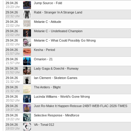
29.04.26
Jump Source - Fold
23:23 Uhr
29.04.26
Rabit - Stranger In A Strange Land
22:32 Uhr
29.04.26
Melanie C - Attitude
22:02 Uhr
29.04.26
Melanie C - Undefeated Champion
22:02 Uhr
29.04.26
Melanie C - What Could Possibly Go Wrong
22:02 Uhr
29.04.26
Kesha - Period
21:57 Uhr
29.04.26
Omarion - 21
21:57 Uhr
29.04.26
Lady Gaga & Doechii - Runway
21:52 Uhr
29.04.26
Ian Clement - Skeleton Games
21:32 Uhr
29.04.26
The Antlers - Blight
21:32 Uhr
29.04.26
Lucinda Williams - World's Gone Wrong
20:52 Uhr
29.04.26
Just Ro-Make It Happen-Reissue-24BIT-WEB-FLAC-2026-TiMES
19:37 Uhr
29.04.26
Selective Response - Mindforce
19:22 Uhr
29.04.26
VA - Tonal 012
19:03 Uhr