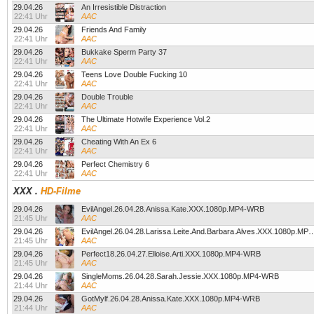
29.04.26
An Irresistible Distraction
22:41 Uhr
AAC
29.04.26
Friends And Family
22:41 Uhr
AAC
29.04.26
Bukkake Sperm Party 37
22:41 Uhr
AAC
29.04.26
Teens Love Double Fucking 10
22:41 Uhr
AAC
29.04.26
Double Trouble
22:41 Uhr
AAC
29.04.26
The Ultimate Hotwife Experience Vol.2
22:41 Uhr
AAC
29.04.26
Cheating With An Ex 6
22:41 Uhr
AAC
29.04.26
Perfect Chemistry 6
22:41 Uhr
AAC
XXX
.
HD-Filme
29.04.26
EvilAngel.26.04.28.Anissa.Kate.XXX.1080p.MP4-WRB
21:45 Uhr
AAC
29.04.26
EvilAngel.26.04.28.Larissa.Leite.And.Barbara.Alve
21:45 Uhr
AAC
29.04.26
Perfect18.26.04.27.Elloise.Arti.XXX.1080p.MP4-WRB
21:45 Uhr
AAC
29.04.26
SingleMoms.26.04.28.Sarah.Jessie.XXX.1080p.MP4-WRB
21:44 Uhr
AAC
29.04.26
GotMylf.26.04.28.Anissa.Kate.XXX.1080p.MP4-WRB
21:44 Uhr
AAC