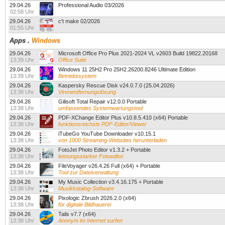
29.04.26
Professional Audio 03/2026
02:58 Uhr
29.04.26
c't make 02/2026
01:55 Uhr
Apps
.
Windows
29.04.26
Microsoft Office Pro Plus 2021-2024 VL v2603 Build 19822.20168
13:39 Uhr
Office Suite
29.04.26
Windows 11 25H2 Pro 25H2.26200.8246 Ultimate Edition
13:39 Uhr
Betriebssystem
29.04.26
Kaspersky Rescue Disk v24.0.7.0 (25.04.2026)
13:38 Uhr
Virenentfernungslösung
29.04.26
Gilisoft Total Repair v12.0.0 Portable
13:38 Uhr
umfassendes Systemwartungstool
29.04.26
PDF-XChange Editor Plus v10.8.5.410 (x64) Portable
13:38 Uhr
funktionsreichste PDF-Editor/Viewer
29.04.26
iTubeGo YouTube Downloader v10.15.1
13:38 Uhr
von 1000 Streaming-Websites herunterladen
29.04.26
FotoJet Photo Editor v1.3.2 + Portable
13:38 Uhr
leistungsstarker Fotoeditor
29.04.26
FileVoyager v26.4.26 Full (x64) + Portable
13:38 Uhr
Tool zur Dateiverwaltung
29.04.26
My Music Collection v3.4.16.175 + Portable
13:38 Uhr
Musikkatalog-Software
29.04.26
Pixologic Zbrush 2026.2.0 (x64)
13:38 Uhr
für digitale Bildhauerei
29.04.26
Tails v7.7 (x64)
13:38 Uhr
Anonym im Internet surfen