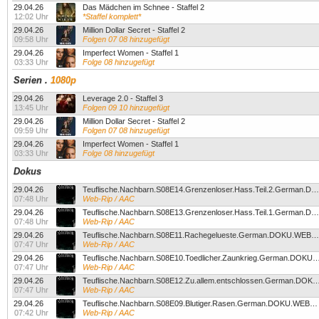
29.04.26
Das Mädchen im Schnee - Staffel 2
12:02 Uhr
*Staffel komplett*
29.04.26
Million Dollar Secret - Staffel 2
09:58 Uhr
Folgen 07 08 hinzugefügt
29.04.26
Imperfect Women - Staffel 1
03:33 Uhr
Folge 08 hinzugefügt
Serien
.
1080p
29.04.26
Leverage 2.0 - Staffel 3
13:45 Uhr
Folgen 09 10 hinzugefügt
29.04.26
Million Dollar Secret - Staffel 2
09:59 Uhr
Folgen 07 08 hinzugefügt
29.04.26
Imperfect Women - Staffel 1
03:33 Uhr
Folge 08 hinzugefügt
Dokus
29.04.26
Teuflische.Nachbarn.S08E14.Grenzenloser.Hass.Teil.2.German.DOKU.WEBRiP.X264-GWD
07:48 Uhr
Web-Rip / AAC
29.04.26
Teuflische.Nachbarn.S08E13.Grenzenloser.Hass.Teil.1.German.DOKU.WEBRiP.X264-GWD
07:48 Uhr
Web-Rip / AAC
29.04.26
Teuflische.Nachbarn.S08E11.Rachegelueste.German.DOKU.WEBRiP.X264-GWD
07:47 Uhr
Web-Rip / AAC
29.04.26
Teuflische.Nachbarn.S08E10.Toedlicher.Zaunkrieg.German.DOKU.W
07:47 Uhr
Web-Rip / AAC
29.04.26
Teuflische.Nachbarn.S08E12.Zu.allem.entschlossen.German.DOKU.W
07:47 Uhr
Web-Rip / AAC
29.04.26
Teuflische.Nachbarn.S08E09.Blutiger.Rasen.German.DOKU.WEBRiP.X264-GWD
07:42 Uhr
Web-Rip / AAC