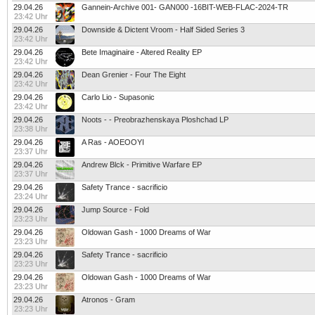
29.04.26
Gannein-Archive 001- GAN000 -16BIT-WEB-FLAC-2024-TR
23:42 Uhr
29.04.26
Downside & Dictent Vroom - Half Sided Series 3
23:42 Uhr
29.04.26
Bete Imaginaire - Altered Reality EP
23:42 Uhr
29.04.26
Dean Grenier - Four The Eight
23:42 Uhr
29.04.26
Carlo Lio - Supasonic
23:42 Uhr
29.04.26
Noots - - Preobrazhenskaya Ploshchad LP
23:38 Uhr
29.04.26
A Ras - AOEOOYI
23:37 Uhr
29.04.26
Andrew Blck - Primitive Warfare EP
23:37 Uhr
29.04.26
Safety Trance - sacrificio
23:24 Uhr
29.04.26
Jump Source - Fold
23:23 Uhr
29.04.26
Oldowan Gash - 1000 Dreams of War
23:23 Uhr
29.04.26
Safety Trance - sacrificio
23:23 Uhr
29.04.26
Oldowan Gash - 1000 Dreams of War
23:23 Uhr
29.04.26
Atronos - Gram
23:23 Uhr