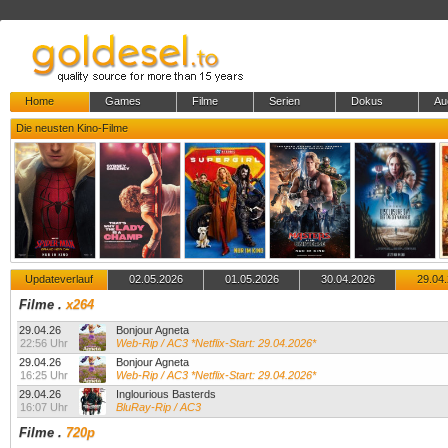
Home
Games
Filme
Serien
Dokus
Au
Die neusten Kino-Filme
Updateverlauf
02.05.2026
01.05.2026
30.04.2026
29.04
Filme
.
x264
29.04.26
Bonjour Agneta
22:56 Uhr
Web-Rip / AC3 *Netflix-Start: 29.04.2026*
29.04.26
Bonjour Agneta
16:25 Uhr
Web-Rip / AC3 *Netflix-Start: 29.04.2026*
29.04.26
Inglourious Basterds
16:07 Uhr
BluRay-Rip / AC3
Filme
.
720p