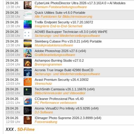
29.04.26
CyberLink PhotoDirector Ultra 2026 v17.3.1614.0 + AI Modules
13:38 Uhr
Premium-Fotobearbeitungssoftware
29.04.26
Quick Utilities Suite v4.6.0 Portable
13:38 Uhr
Alle Funktionen für Bildschirmsteuerung
29.04.26
Trellix Endpoint Security v10.7.20.16072
13:38 Uhr
Integrierte End-to-End-Sicherheit
29.04.26
AOMEI Backupper Technician v8.3.0 (x64) WinPE
13:38 Uhr
Sicherungs- und Wiederherstellungssoftware
29.04.26
Steinberg Cubase Pro v15.0.21 (x64) Portable
13:38 Uhr
Musikproduktionssoftware
29.04.26
Adobe Photoshop 2026 v27.6 (x64)
13:04 Uhr
Grafikbearbeitungssoftware
29.04.26
Ashampoo Burning Studio v27.0.2
13:04 Uhr
Brennprogrammen
29.04.26
Acronis True Image Build 42980 BootCD
13:04 Uhr
Sicherungs- und Wiederherstellungssoftware
29.04.26
Avast Premium Security v26.4.10932
13:03 Uhr
Virenschutz
29.04.26
TechSmith Camtasia v26.1.1.16676 (x64)
13:02 Uhr
Bildschirmrekorder und Videoeditor
29.04.26
CCleaner Professional Plus v6.40
13:01 Uhr
PC Performance verbessern
29.04.26
Atomix VirtualDJ Pro Infinity v8.5.9295 (x64)
13:01 Uhr
DJ-Software
29.04.26
IDimager Photo Supreme 2026.2.3.8999 (x64)
12:59 Uhr
Fotoverwaltung
XXX
.
SD-Filme