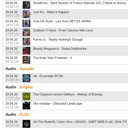
29.04.26
SounEmot - Spirit Sounds of Trance Episode 152 (Tribu
22:08 Uhr
29.04.26
Just Ro - Make It Happen
19:47 Uhr
29.04.26
One OK Rock - Live from DETOX JAPAN
18:07 Uhr
29.04.26
Oddisee X Heno - From Takoma With Love
17:57 Uhr
29.04.26
Farma G - Nearly Nothing's Enough
17:57 Uhr
29.04.26
Bloody Vengeance - Stuka Deathstrike
17:57 Uhr
29.04.26
The Artist Yahn Freeman - 4
08:12 Uhr
Audio
.
Sampler
29.04.26
VA - Essentials EP 80
22:08 Uhr
Audio
.
Singles
29.04.26
The Claypool Lennon Delirium - Melody of Entropy
17:37 Uhr
29.04.26
Vkn modular - Distorted Landscape
01:12 Uhr
Audio
.
FLAC
29.04.26
VA-The Butterfly Came Here- LRG001 -16BIT-WEB-FLAC-2026-TR
23:58 Uhr