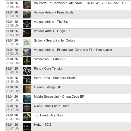
29.04.26
VA-Portal To Elsewhere- ABTVA012 -16BIT-WEB-FLAC-2026-TR
23:58 Uhr
29.04.26
Various Artists - Praa Sands
23:58 Uhr
29.04.26
Various Artists - The Six
23:58 Uhr
29.04.26
Various Artists - Origo LP
23:53 Uhr
29.04.26
Scibor - Searching for Colors
23:52 Uhr
29.04.26
Various Artists - Electro Noir Chronicle First Foundation
23:52 Uhr
29.04.26
Simoncino - Distant EP
23:52 Uhr
29.04.26
Risto - Core Tension
23:48 Uhr
29.04.26
Peter Raou - Pressure Points
23:48 Uhr
29.04.26
Olorun - Merged ID
23:47 Uhr
29.04.26
Mobile Space Unit - Cheat Code EP
23:47 Uhr
29.04.26
K-65 & Mani Festo - Ants
23:47 Uhr
29.04.26
Jon Head - Acid Kiss
23:47 Uhr
29.04.26
Hefty - SCI1
23:47 Uhr