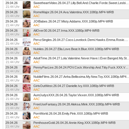
29.04.26
SweetheartVideo.26.04.27.Lilly.Bell.And.Charlie.Forde.Sweet.Lesbian.Kisses.XXX.1080p.MP4-WRB
21:44 Uhr
AAC
29.04.26
RomeMajor.26.04.24.Ava.Valentina.XXX.1080p.MP4-WRB
21:44 Uhr
AAC
29.04.26
JOIBabes.26.04.27.Misty.Addams.XXX.1080p.MP4-WRB
21:44 Uhr
AAC
29.04.26
AllOver30.26.04.27.Irma.XXX.1080p.MP4-WRB
21:44 Uhr
AAC
29.04.26
PervzSingles.26.04.27.Coco.Lovelock.Demi.Hawks.Emma.Rosie.And.Mckenzie.Mae.XXX.1080p.MP4-WRB
21:44 Uhr
AAC
29.04.26
Nubiles.26.04.27.Ella.Love.Beat.It.Blue.XXX.1080p.MP4-WRB
21:44 Uhr
AAC
29.04.26
AdultTime.26.04.27.Lola.Valentine.Never.Have.I.Ever.Banged.My.St
21:44 Uhr
AAC
29.04.26
PennyPaxLive.26.04.24.POV.Cock.Worship.And.Titty.Fuck.XXX.VERTICAL.1080p.MP4-WRB
21:44 Uhr
AAC
29.04.26
NubileFilms.26.04.27.Anha.Bellissima.My.New.Toy.XXX.1
21:44 Uhr
AAC
29.04.26
GirlsOutWest.26.04.27.Danielle.Ivy.XXX.1080p.MP4-WRB
21:44 Uhr
AAC
29.04.26
AuntJudysXXX.26.04.26.Taylor.Vixxen.XXX.1080p.MP4-WRB
21:44 Uhr
AAC
29.04.26
FreeUseFantasy.26.04.28.Aleksa.Mink.XXX.1080p.MP4-WRB
21:44 Uhr
AAC
29.04.26
PornWorld.26.04.28.Emily.Pink.XXX.1080p.MP4-WRB
21:44 Uhr
AAC
29.04.26
PenthouseGold.26.04.26.Annie.King.XXX.1080p.MP4-WRB
21:44 Uhr
AAC