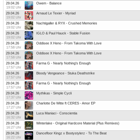
29.04.26
Owem - Balance
19:02 Uhr
29.04.26
Arnaud Le Texier - Myriad
19:02 Uhr
29.04.26
Nachtigaller & RYX - Crushed Memories
19:02 Uhr
29.04.26
IGLO & Paul Hauck - Stable Fusion
19:02 Uhr
29.04.26
Oddisee X Heno - From Takoma With Love
17:58 Uhr
29.04.26
Oddisee X Heno - From Takoma With Love
17:58 Uhr
29.04.26
Farma G - Nearly Nothing's Enough
17:57 Uhr
29.04.26
Bloody Vengeance - Stuka Deathstrike
17:57 Uhr
29.04.26
Farma G - Nearly Nothing's Enough
17:57 Uhr
29.04.26
Mythikas - Simple Cycli
17:37 Uhr
29.04.26
Charlotte De Witte ft CERES - Amor EP
17:27 Uhr
29.04.26
Luca Maniaci - Conscientia
16:32 Uhr
29.04.26
Winterlake - Original Hardcore Material (Plus Remixes)
16:27 Uhr
29.04.26
Dancefloor Kingz x Bootystylerz - To The Beat
16:22 Uhr