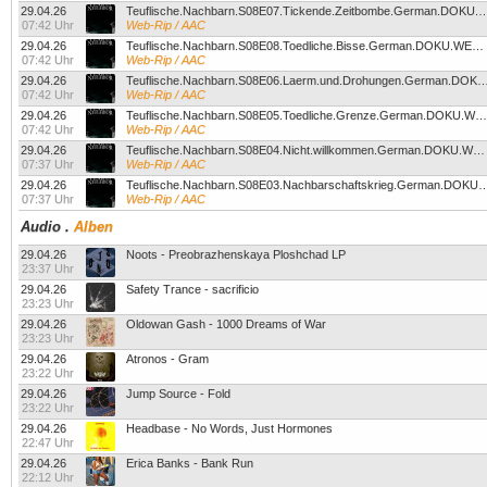
29.04.26
Teuflische.Nachbarn.S08E07.Tickende.Zeitbombe.German.
07:42 Uhr
Web-Rip / AAC
29.04.26
Teuflische.Nachbarn.S08E08.Toedliche.Bisse.German.DOKU.WEBRiP.X264-GWD
07:42 Uhr
Web-Rip / AAC
29.04.26
Teuflische.Nachbarn.S08E06.Laerm.und.Drohungen.German.DOKU.W
07:42 Uhr
Web-Rip / AAC
29.04.26
Teuflische.Nachbarn.S08E05.Toedliche.Grenze.German.DOKU.WEBRiP.X264-GWD
07:42 Uhr
Web-Rip / AAC
29.04.26
Teuflische.Nachbarn.S08E04.Nicht.willkommen.German.DOKU.WEBRiP.X264-GWD
07:37 Uhr
Web-Rip / AAC
29.04.26
Teuflische.Nachbarn.S08E03.Nachbarschaftskrieg.German
07:37 Uhr
Web-Rip / AAC
Audio
.
Alben
29.04.26
Noots - Preobrazhenskaya Ploshchad LP
23:37 Uhr
29.04.26
Safety Trance - sacrificio
23:23 Uhr
29.04.26
Oldowan Gash - 1000 Dreams of War
23:23 Uhr
29.04.26
Atronos - Gram
23:22 Uhr
29.04.26
Jump Source - Fold
23:22 Uhr
29.04.26
Headbase - No Words, Just Hormones
22:47 Uhr
29.04.26
Erica Banks - Bank Run
22:12 Uhr