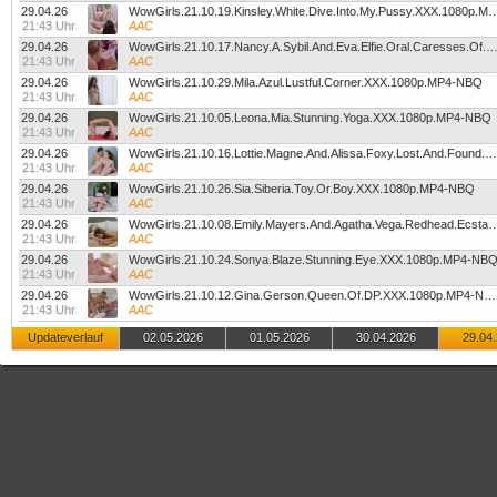
29.04.26
WowGirls.21.10.19.Kinsley.White.Dive.Into.My.Puss
21:43 Uhr
AAC
29.04.26
WowGirls.21.10.17.Nancy.A.Sybil.And.Eva.Elfie.Oral.Caresses.Of.Beauties.XXX.1080
21:43 Uhr
AAC
29.04.26
WowGirls.21.10.29.Mila.Azul.Lustful.Corner.XXX.1080p.MP4-NBQ
21:43 Uhr
AAC
29.04.26
WowGirls.21.10.05.Leona.Mia.Stunning.Yoga.XXX.1080p.MP4-NBQ
21:43 Uhr
AAC
29.04.26
WowGirls.21.10.16.Lottie.Magne.And.Alissa.Foxy.Lost.And.Found.XXX.1080p.MP4-NBQ
21:43 Uhr
AAC
29.04.26
WowGirls.21.10.26.Sia.Siberia.Toy.Or.Boy.XXX.1080p.MP4-NBQ
21:43 Uhr
AAC
29.04.26
WowGirls.21.10.08.Emily.Mayers.And.Agatha.Vega.Redhead.Ecs
21:43 Uhr
AAC
29.04.26
WowGirls.21.10.24.Sonya.Blaze.Stunning.Eye.XXX.1080p.MP4-NB
21:43 Uhr
AAC
29.04.26
WowGirls.21.10.12.Gina.Gerson.Queen.Of.DP.XXX.1080p.MP4-NBQ
21:43 Uhr
AAC
Updateverlauf
02.05.2026
01.05.2026
30.04.2026
29.04