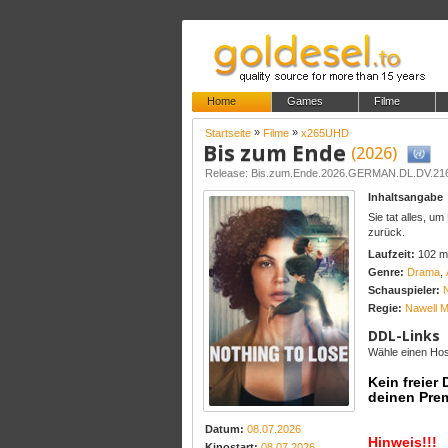
Home
Games
Filme
»
»
Startseite
Filme
x265UHD
Bis zum Ende
(2026)
Release: Bis.zum.Ende.2026.GERMAN.DL.DV.
Inhaltsangabe
Sie tat alles, u
zurück.
Laufzeit:
102 m
Genre:
Drama
,
Schauspieler:
Regie:
Nawell 
DDL-Links
Wähle einen Host
Kein freier
deinen Pre
Datum:
08.07.2026
Hinweis!!!
Kinostart:
08.07.2026