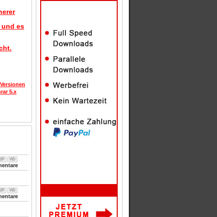
herer
d und es
cht.
 Versionen
rar 5.x
2P
VID
entare
2P
VID
entare