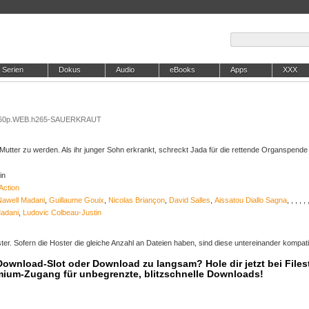
Serien
Dokus
Audio
eBooks
Apps
XXX
2160p.WEB.h265-SAUERKRAUT
m Mutter zu werden. Als ihr junger Sohn erkrankt, schreckt Jada für die rettende Organspende
in
Action
Nawell Madani
,
Guillaume Gouix
,
Nicolas Briançon
,
David Salles
,
Aissatou Diallo Sagna
,
,
,
,
,
Madani
,
Ludovic Colbeau-Justin
er. Sofern die Hoster die gleiche Anzahl an Dateien haben, sind diese untereinander kompati
 Download-Slot oder Download zu langsam? Hole dir jetzt bei Files
mium-Zugang für unbegrenzte, blitzschnelle Downloads!