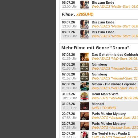
08.07.26
Bis zum Ende
13:00 Uhr
Web / EAC3 *Netflix-Start: 08.
Filme
.
x265UHD
08.07.26
Bis zum Ende
13:03 Uhr
Web / EAC3 *Netflix-Start: 08.
08.07.26
Bis zum Ende
13:03 Uhr
Web / EAC3 *Netflix-Start: 08
Mehr Filme mit Genre "Drama"
07.08.26
Das Geheimnis des Goldsc
01:39 Uhr
Web / EAC3 *VoD-Start: 06.08
07.08.26
Nürnberg
01:53 Uhr
Web / EAC3 *Verkauf-Start: 21
07.08.26
Nürnberg
01:52 Uhr
Web / EAC3 *Verkauf-Start: 21
02.08.26
Mavka - Die wahre Legende
01:03 Uhr
Web / EAC3 *VoD-Start: 24.07
31.07.26
Dead Man's Wire
18:13 Uhr
Web / DTS *Verkauf: 07.08.20
31.07.26
Michael
11:22 Uhr
UHD / TRUEHD
22.07.26
Paris Murder Mystery
07:55 Uhr
Web / DTS *Verkauf-Start: 23.
22.07.26
Paris Murder Mystery
07:55 Uhr
Web / DTS *Verkauf-Start: 23.
20.07.26
Der Teufel trägt Prada 2
11:54 Uhr
UHD / E-AC3 *Verkauf: 07.08.