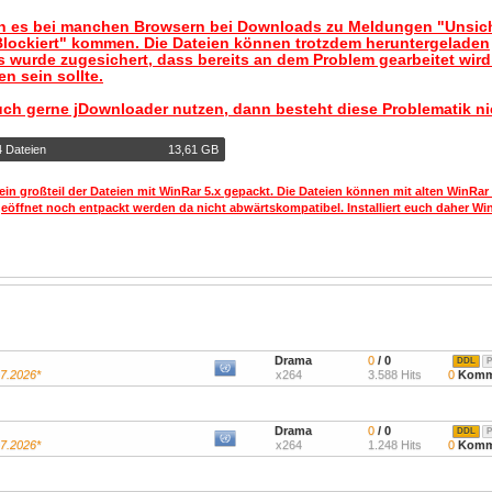
nn es bei manchen Browsern bei Downloads zu Meldungen "Unsic
lockiert" kommen. Die Dateien können trotzdem heruntergeladen
 wurde zugesichert, dass bereits an dem Problem gearbeitet wir
n sein sollte.
uch gerne jDownloader nutzen, dann besteht diese Problematik ni
4 Dateien
13,61 GB
ein großteil der Dateien mit WinRar 5.x gepackt. Die Dateien können mit alten WinRar
geöffnet noch entpackt werden da nicht abwärtskompatibel. Installiert euch daher Win
Drama
0
/ 0
DDL
P
07.2026*
x264
3.588 Hits
0
Komm
Drama
0
/ 0
DDL
P
07.2026*
x264
1.248 Hits
0
Komm