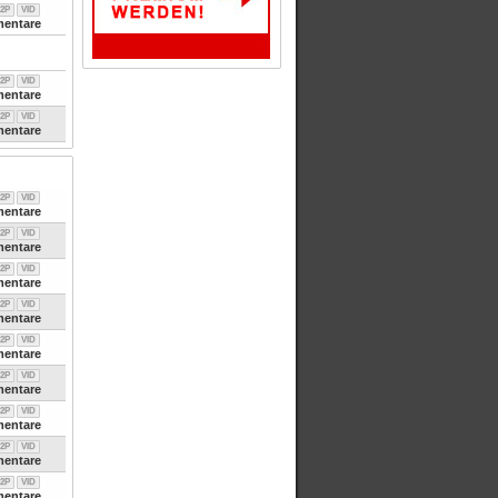
2P
VID
entare
2P
VID
entare
2P
VID
entare
2P
VID
entare
2P
VID
entare
2P
VID
entare
2P
VID
entare
2P
VID
entare
2P
VID
entare
2P
VID
entare
2P
VID
entare
2P
VID
entare