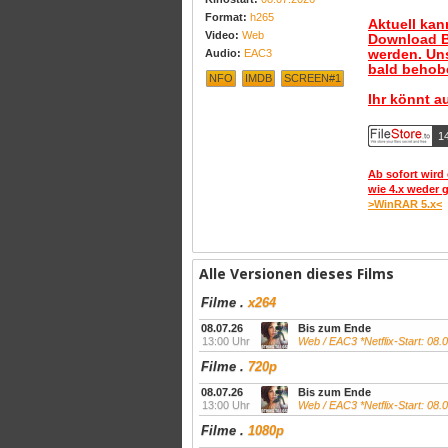
Format:
h265
Aktuell ka
Video:
Web
Download B
werden. Uns
Audio:
EAC3
bald behobe
NFO
IMDB
SCREEN#1
Ihr könnt a
1
Ab sofort wird 
wie 4.x weder 
>WinRAR 5.x<
Alle Versionen dieses Films
Filme
.
x264
08.07.26
Bis zum Ende
13:00 Uhr
Web / EAC3 *Netflix-Start: 08.
Filme
.
720p
08.07.26
Bis zum Ende
13:00 Uhr
Web / EAC3 *Netflix-Start: 08.
Filme
.
1080p