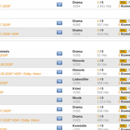
Drama
0
/ 0
DDL
P
07.2026*
X264
1.651 Hits
0
Komm
Drama
0
/ 0
DDL
P
07.2026*
H265
557 Hits
0
Komm
Drama
0
/ 0
DDL
P
.07.2026* HDR
H265
418 Hits
0
Komm
hmieds
Drama
0
/ 0
DDL
P
.2026*
H265
51 Hits
0
Komm
Historie
0
/ 0
DDL
P
.08.2026*
H265
66 Hits
0
Komm
Historie
0
/ 0
DDL
P
.08.2026* HDR / Dolby Vision
H265
53 Hits
0
Komm
Liebesfilm
0
/ 0
DDL
P
.2026*
H265
969 Hits
0
Komm
Krimi
0
/ 0
DDL
P
26*
H265
568 Hits
0
Komm
Musik
0
/ 0
DDL
P
X265
1.214 Hits
0
Komm
Drama
0
/ 0
DDL
P
07.2026*
H265
538 Hits
0
Komm
Drama
0
/ 0
DDL
P
07.2026* HDR / Dolby Vision
H265
480 Hits
0
Komm
Komödie
0
/ 0
DDL
P
2026*
x265
388 Hits
0
Komm