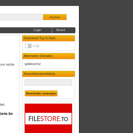
Suchen
Login
Board
Download-Typ & Style
CSS
Alternative Domains
goldesel.bz
 vor nichts
Newsletteranmeldung
,
bel.
tore.to