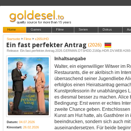
Home
Games
Filme
Serien
Dokus
Au
»
»
Startseite
Filme
x265UHD
Ein fast perfekter Antrag
(2026)
Release: Ein.fast.perfekter.Antrag.2026.GERMAN.DTSHDD.2160p.HDR.DV.WEB.H26
Inhaltsangabe
Walter, ein eigenwilliger Witwer im 
Restaurants, die er akribisch im Int
überraschend seiner Jugendliebe Alic
erfolglos einen Heiratsantrag gemach
Kunstprofessorin ihr unabhängiges L
es diesmal besser zu machen. Alice b
Bedingung: Erst wenn er echtes Inter
zweite Chance geben. Entschlossen me
Kunst am Hut hatte, als Gasthörer in 
beeindrucken, sondern sich auch mit
Datum:
04.07.2026
auseinandersetzen. Für beide beginnt
Kinostart:
26.02.2026