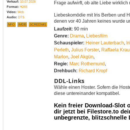
Verkauf:
10.07.2026
Frage aufwirft, ob alte Liebe wirklich n
Format:
H265
Video:
Web
Liebeskomödie mit Iris Berben und He
Audio:
DTS
denen vor 40 Jahren keines wurde 
NFO
IMDB
SCREEN#1
Laufzeit:
90 min
Genre:
Drama
,
Liebesfilm
Schauspieler:
Heiner Lauterbach
,
I
Perleth
,
Julius Forster
,
Raffaela Krau
Marlon
,
Joel Akgün
,
Regie:
Marc Rothemund
,
Drehbuch:
Richard Kropf
DDL-Links
Wähle einen Hoster. Sofern die Host
diese untereinander kompatibel.
Kein freier Download-Slot
dir jetzt bei Filestore.to 
unbegrenzte, blitzschnelle