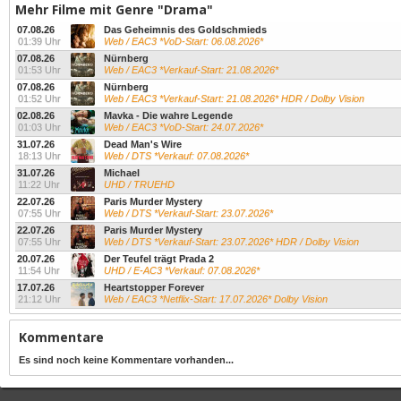
Mehr Filme mit Genre "Drama"
07.08.26
Das Geheimnis des Goldschmieds
01:39 Uhr
Web / EAC3 *VoD-Start: 06.08.2026*
07.08.26
Nürnberg
01:53 Uhr
Web / EAC3 *Verkauf-Start: 21.08.2026*
07.08.26
Nürnberg
01:52 Uhr
Web / EAC3 *Verkauf-Start: 21.08.2026* HDR / Dolby Vision
02.08.26
Mavka - Die wahre Legende
01:03 Uhr
Web / EAC3 *VoD-Start: 24.07.2026*
31.07.26
Dead Man's Wire
18:13 Uhr
Web / DTS *Verkauf: 07.08.2026*
31.07.26
Michael
11:22 Uhr
UHD / TRUEHD
22.07.26
Paris Murder Mystery
07:55 Uhr
Web / DTS *Verkauf-Start: 23.07.2026*
22.07.26
Paris Murder Mystery
07:55 Uhr
Web / DTS *Verkauf-Start: 23.07.2026* HDR / Dolby Vision
20.07.26
Der Teufel trägt Prada 2
11:54 Uhr
UHD / E-AC3 *Verkauf: 07.08.2026*
17.07.26
Heartstopper Forever
21:12 Uhr
Web / EAC3 *Netflix-Start: 17.07.2026* Dolby Vision
Kommentare
Es sind noch keine Kommentare vorhanden...