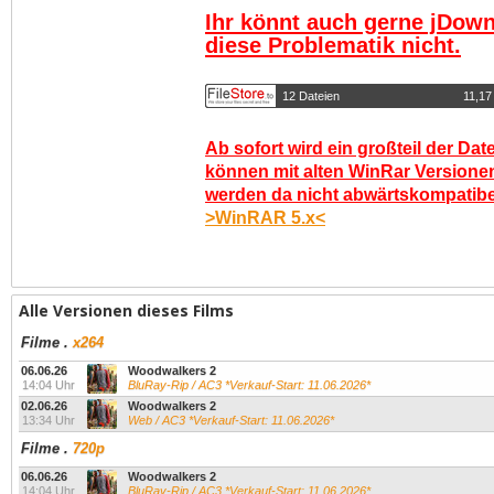
Ihr könnt auch gerne jDown
diese Problematik nicht.
12 Dateien
11,1
Ab sofort wird ein großteil der Dat
können mit alten WinRar Versionen
werden da nicht abwärtskompatibel.
>WinRAR 5.x<
Alle Versionen dieses Films
Filme
.
x264
06.06.26
Woodwalkers 2
14:04 Uhr
BluRay-Rip / AC3 *Verkauf-Start: 11.06.2026*
02.06.26
Woodwalkers 2
13:34 Uhr
Web / AC3 *Verkauf-Start: 11.06.2026*
Filme
.
720p
06.06.26
Woodwalkers 2
14:04 Uhr
BluRay-Rip / AC3 *Verkauf-Start: 11.06.2026*