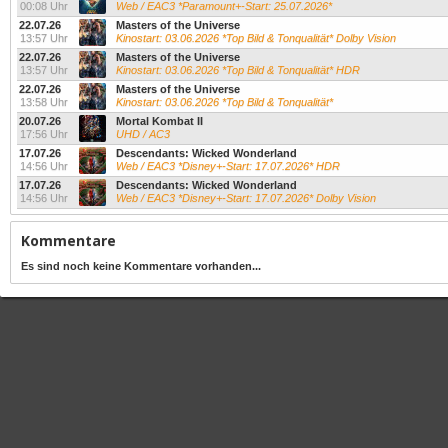
00:08 Uhr
Web / EAC3 *Paramount+-Start: 25.07.2026*
22.07.26
Masters of the Universe
13:57 Uhr
Kinostart: 03.06.2026 *Top Bild & Tonqualität* Dolby Vision
22.07.26
Masters of the Universe
13:57 Uhr
Kinostart: 03.06.2026 *Top Bild & Tonqualität* HDR
22.07.26
Masters of the Universe
13:58 Uhr
Kinostart: 03.06.2026 *Top Bild & Tonqualität*
20.07.26
Mortal Kombat II
17:56 Uhr
UHD / AC3
17.07.26
Descendants: Wicked Wonderland
14:56 Uhr
Web / EAC3 *Disney+-Start: 17.07.2026* HDR
17.07.26
Descendants: Wicked Wonderland
14:56 Uhr
Web / EAC3 *Disney+-Start: 17.07.2026* Dolby Vision
Kommentare
Es sind noch keine Kommentare vorhanden...