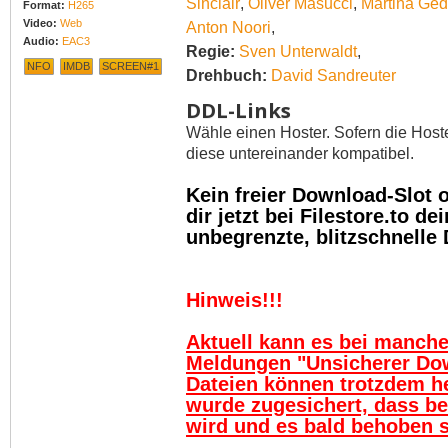
Sinclair
,
Oliver Masucci
,
Martina Ge
Format:
H265
Video:
Web
Anton Noori
,
Audio:
EAC3
Regie:
Sven Unterwaldt
,
NFO
IMDB
SCREEN#1
Drehbuch:
David Sandreuter
DDL-Links
Wähle einen Hoster. Sofern die Host
diese untereinander kompatibel.
Kein freier Download-Slot
dir jetzt bei Filestore.to 
unbegrenzte, blitzschnelle
Hinweis!!!
Aktuell kann es bei manch
Meldungen "Unsicherer Do
Dateien können trotzdem h
wurde zugesichert, dass be
wird und es bald behoben se