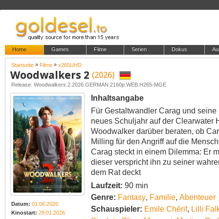
Home
Games
Filme
Serien
Dokus
Au
»
»
Startseite
Filme
x265UHD
Woodwalkers 2
(2026)
Release: Woodwalkers.2.2026.GERMAN.2160p.WEB.H265-MGE
Inhaltsangabe
Für Gestaltwandler Carag und seine 
neues Schuljahr auf der Clearwater 
Woodwalker darüber beraten, ob Ca
Milling für den Angriff auf die Mensc
Carag steckt in einem Dilemma: Er 
dieser verspricht ihn zu seiner wahr
dem Rat deckt
Laufzeit:
90 min
Genre:
Fantasy
,
Familie
,
Abenteuer
Datum:
01.06.2026
Schauspieler:
Emile Chérif
,
Lilli Fal
Kinostart:
29.01.2026