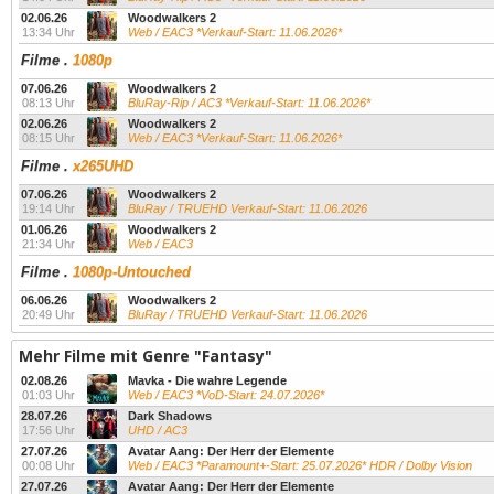
02.06.26
Woodwalkers 2
13:34 Uhr
Web / EAC3 *Verkauf-Start: 11.06.2026*
Filme
.
1080p
07.06.26
Woodwalkers 2
08:13 Uhr
BluRay-Rip / AC3 *Verkauf-Start: 11.06.2026*
02.06.26
Woodwalkers 2
08:15 Uhr
Web / EAC3 *Verkauf-Start: 11.06.2026*
Filme
.
x265UHD
07.06.26
Woodwalkers 2
19:14 Uhr
BluRay / TRUEHD Verkauf-Start: 11.06.2026
01.06.26
Woodwalkers 2
21:34 Uhr
Web / EAC3
Filme
.
1080p-Untouched
06.06.26
Woodwalkers 2
20:49 Uhr
BluRay / TRUEHD Verkauf-Start: 11.06.2026
Mehr Filme mit Genre "Fantasy"
02.08.26
Mavka - Die wahre Legende
01:03 Uhr
Web / EAC3 *VoD-Start: 24.07.2026*
28.07.26
Dark Shadows
17:56 Uhr
UHD / AC3
27.07.26
Avatar Aang: Der Herr der Elemente
00:08 Uhr
Web / EAC3 *Paramount+-Start: 25.07.2026* HDR / Dolby Vision
27.07.26
Avatar Aang: Der Herr der Elemente