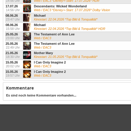
14:56 Uhr
Web / EAC3 *Disney+-Start: 17.07.2026* HDR
17.07.26
Descendants: Wicked Wonderland
14:56 Uhr
Web / EAC3 *Disney+-Start: 17.07.2026* Dolby Vision
08.06.26
Michael
23:47 Uhr
Kinostart: 22.04.2026 *Top Bild & Tonqualität*
08.06.26
Michael
15:58 Uhr
Kinostart: 22.04.2026 *Top Bild & Tonqualität* HDR
25.05.26
The Testament of Ann Lee
23:00 Uhr
Web / EAC3
25.05.26
The Testament of Ann Lee
22:49 Uhr
Web / EAC3
21.05.26
Mother Mary
18:30 Uhr
Kinostart: 21.05.2026 *Top Bild & Tonqualität*
15.05.26
I Can Only Imagine 2
20:02 Uhr
Web / EAC3
15.05.26
I Can Only Imagine 2
19:57 Uhr
Web / EAC3
Kommentare
Es sind noch keine Kommentare vorhanden...