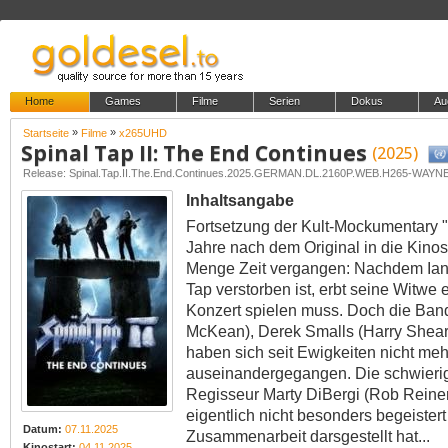
Home
Games
Filme
Serien
Dokus
Au
»
»
Startseite
Filme
x265UHD
Spinal Tap II: The End Continues
(2025)
Release: Spinal.Tap.II.The.End.Continues.2025.GERMAN.DL.2160P.WEB.H265-WAYN
Inhaltsangabe
Fortsetzung der Kult-Mockumentary "
Jahre nach dem Original in die Kinos
Menge Zeit vergangen: Nachdem Ian 
Tap verstorben ist, erbt seine Witwe 
Konzert spielen muss. Doch die Band
McKean), Derek Smalls (Harry Sheare
haben sich seit Ewigkeiten nicht me
auseinandergegangen. Die schwierig
Regisseur Marty DiBergi (Rob Reiner
eigentlich nicht besonders begeistert 
Datum:
07.11.2025
Zusammenarbeit darsgestellt hat...
Kinostart:
04.11.2025