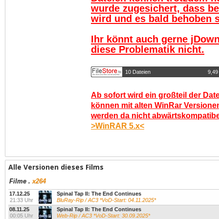
wurde zugesichert, dass be
wird und es bald behoben se
Ihr könnt auch gerne jDown
diese Problematik nicht.
10 Dateien
9,49
Ab sofort wird ein großteil der Dat
können mit alten WinRar Versionen
werden da nicht abwärtskompatibel.
>WinRAR 5.x<
Alle Versionen dieses Films
Filme
.
x264
17.12.25
Spinal Tap II: The End Continues
21:33 Uhr
BluRay-Rip / AC3 *VoD-Start: 04.11.2025*
08.11.25
Spinal Tap II: The End Continues
00:05 Uhr
Web-Rip / AC3 *VoD-Start: 30.09.2025*