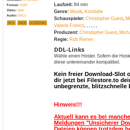
Laufzeit:
84 min
Format:
H265
Video:
Web
Genre:
Musik
,
Komödie
Audio:
EAC3
Schauspieler:
Christopher Guest
,
M
NFO
IMDB
SCREEN#1
Valerie Franco
,
,
,
,
,
,
Produzent:
Christopher Guest
,
Mich
Regie:
Rob Reiner
DDL-Links
Wähle einen Hoster. Sofern die Host
diese untereinander kompatibel.
Kein freier Download-Slot
dir jetzt bei Filestore.to 
unbegrenzte, blitzschnelle
Hinweis!!!
Aktuell kann es bei manch
Meldungen "Unsicherer Do
Dateien können trotzdem h