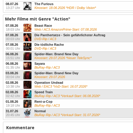
08.07.26
The Furious
13:27 Uhr
Kinostart: 18.06.2026 *HDR / Dolby Vision*
Mehr Filme mit Genre "Action"
07.08.26
Beast Race
18:03 Uhr
Web / AC3 AmazonPrime-Start: 07.08.2026
07.08.26
Die Panthertatze - Sein gefährlichster Auftrag
00:03 Uhr
DVD-Rip / AC3
07.08.26
Die tödliche Rache
00:01 Uhr
DVD-Rip / AC3
06.08.26
Spider-Man: Brand New Day
15:51 Uhr
Kinostart: 29.07.2026 *Neuer TeleSync*
06.08.26
Sayara
01:35 Uhr
BluRay-Rip / AC3
03.08.26
Spider-Man: Brand New Day
00:04 Uhr
Kinostart: 29.07.2026
02.08.26
Operation Undead
10:38 Uhr
Web / EAC3 *VoD-Start: 16.07.2026*
02.08.26
Speed Train
02:42 Uhr
BluRay-Rip / AC3 *Verkauf-Start: 06.08.2026*
01.08.26
Rent-a-Cop
19:18 Uhr
BluRay-Rip / AC3
31.07.26
Normal
20:45 Uhr
BluRay-Rip / AC3 *Verkauf-Start: 31.07.2026*
Kommentare