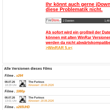
Ihr könnt auch gerne jDown
diese Problematik nicht.
2 Dateien
1,48
Ab sofort wird ein großteil der Dat
können mit alten WinRar Versionen
werden da nicht abwärtskompatibel.
>WinRAR 5.x<
Alle Versionen dieses Films
Filme
.
x264
08.07.26
The Furious
18:29 Uhr
Kinostart: 18.06.2026
Filme
.
1080p
08.07.26
The Furious
13:01 Uhr
Kinostart: 18.06.2026
Filme
.
x265UHD