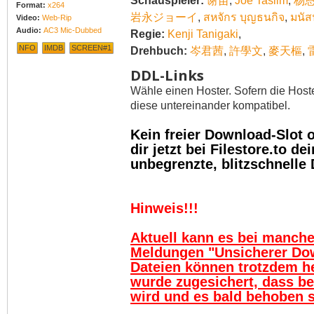
Schauspieler:
谢苗
,
Joe Taslim
,
杨
Format:
x264
岩永ジョーイ
,
สหจักร บุญธนกิจ
,
มนัสน
Video:
Web-Rip
Audio:
AC3 Mic-Dubbed
Regie:
Kenji Tanigaki
,
NFO
IMDB
SCREEN#1
Drehbuch:
岑君茜
,
許學文
,
麥天樞
,
DDL-Links
Wähle einen Hoster. Sofern die Host
diese untereinander kompatibel.
Kein freier Download-Slot
dir jetzt bei Filestore.to 
unbegrenzte, blitzschnelle
Hinweis!!!
Aktuell kann es bei manch
Meldungen "Unsicherer Do
Dateien können trotzdem h
wurde zugesichert, dass be
wird und es bald behoben se