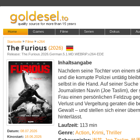
Home
Games
Filme
Serien
Dokus
Au
»
»
Startseite
Filme
x264
The Furious
(2026)
Release: The.Furious.2026.German.5.1.MD.WEBRiP.x264-EDE
Inhaltsangabe
Nachdem seine Tochter von einem skr
und die korrupte Polizei untätig blei
selbst in die Hand. Auf seiner Suche 
Journalisten Navin (Joe Taslim), de
Frau einen persönlichen Feldzug geg
Verlust und Vergeltung geraten die b
Gewalt – und stellen sich einer übe
hinterlässt.
Laufzeit:
113 min
Datum:
08.07.2026
Genre:
Action
,
Krimi
,
Thriller
Kinostart:
18.06.2026