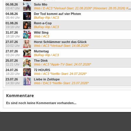
06.08.26
Solo Mio
03:47 Uhr
Web / E-AC3 *Verkauf-Start: 21.08.2026* (Kinostart: 28.05.2026) Kevin James...
04.08.26
Der Tod kommt auf vier Pfoten
05:44 Uhr
BluRay-Rip / AC3
01.08.26
Rent-a-Cop
19:18 Uhr
BluRay-Rip / AC3
31.07.26
Wild Sing
18:18 Uhr
Web / AC3
27.07.26
Horst Schlämmer sucht das Glück
10:02 Uhr
Web / AC3 *Verkauf-Start: 14.08.2026*
27.07.26
Muttertag
03:24 Uhr
BluRay-Rip / AC3
25.07.26
The Dink
11:21 Uhr
Web / AC3 *Apple-TV-Start: 24.07.2026*
24.07.26
72 HOURS
18:20 Uhr
Web / AC3 *Netflix-Start: 24.07.2026*
23.07.26
Liebe in Zeitlupe
14:30 Uhr
Web / EAC3 *Netflix-Start: 23.07.2026*
Kommentare
Es sind noch keine Kommentare vorhanden...