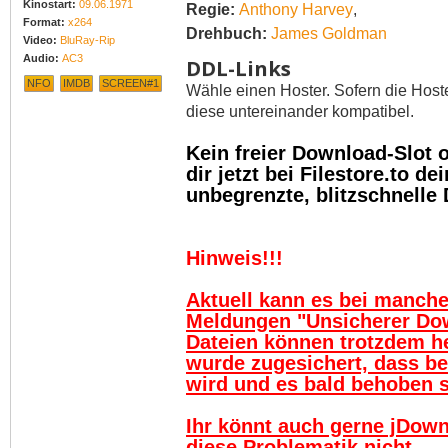
Kinostart:
09.06.1971
Regie:
Anthony Harvey
,
Format:
x264
Drehbuch:
James Goldman
Video:
BluRay-Rip
Audio:
AC3
DDL-Links
NFO
IMDB
SCREEN#1
Wähle einen Hoster. Sofern die Host
diese untereinander kompatibel.
Kein freier Download-Slot
dir jetzt bei Filestore.to 
unbegrenzte, blitzschnelle
Hinweis!!!
Aktuell kann es bei manch
Meldungen "Unsicherer Do
Dateien können trotzdem h
wurde zugesichert, dass be
wird und es bald behoben se
Ihr könnt auch gerne jDown
diese Problematik nicht.