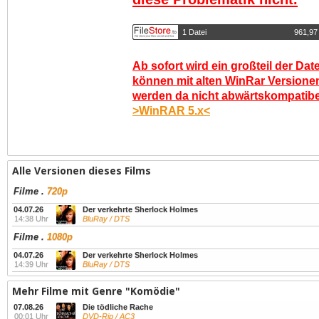
1 Datei
961,97
Ab sofort wird ein großteil der Dat
können mit alten WinRar Versionen
werden da nicht abwärtskompatibel.
>WinRAR 5.x<
Alle Versionen dieses Films
Filme
.
720p
04.07.26
Der verkehrte Sherlock Holmes
14:38 Uhr
BluRay / DTS
Filme
.
1080p
04.07.26
Der verkehrte Sherlock Holmes
14:39 Uhr
BluRay / DTS
Mehr Filme mit Genre "Komödie"
07.08.26
Die tödliche Rache
00:01 Uhr
DVD-Rip / AC3