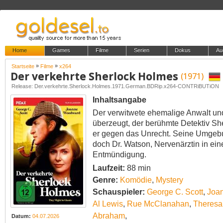
Home
Games
Filme
Serien
Dokus
Au
»
»
Startseite
Filme
x264
Der verkehrte Sherlock Holmes
(1971)
Release: Der.verkehrte.Sherlock.Holmes.1971.German.BDRip.x264-CONTRiBUTiON
Inhaltsangabe
Der verwitwete ehemalige Anwalt und R
überzeugt, der berühmte Detektiv She
er gegen das Unrecht. Seine Umgebun
doch Dr. Watson, Nervenärztin in einer
Entmündigung.
Laufzeit:
88 min
Genre:
Komödie
,
Mystery
Schauspieler:
George C. Scott
,
Joa
Al Lewis
,
Rue McClanahan
,
Theresa 
Abraham
,
Datum:
04.07.2026