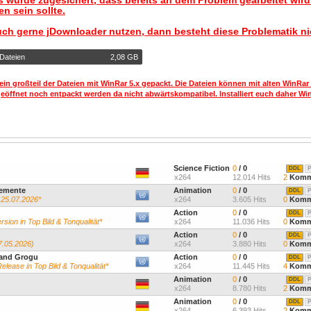
 wurde zugesichert, dass bereits an dem Problem gearbeitet wir
n sein sollte.
uch gerne jDownloader nutzen, dann besteht diese Problematik ni
 Dateien
2,08 GB
ein großteil der Dateien mit WinRar 5.x gepackt. Die Dateien können mit alten WinRar
geöffnet noch entpackt werden da nicht abwärtskompatibel. Installiert euch daher Win
"
Science Fiction
0
/ 0
DDL
P
x264
12.014 Hits
2
Komm
lemente
Animation
0
/ 0
DDL
P
 25.07.2026*
x264
3.605 Hits
0
Komm
Action
0
/ 0
DDL
P
sion in Top Bild & Tonqualität*
x264
11.036 Hits
0
Komm
Action
0
/ 0
DDL
P
7.05.2026)
x264
3.880 Hits
0
Komm
 and Grogu
Action
0
/ 0
DDL
P
elease in Top Bild & Tonqualität*
x264
11.445 Hits
4
Komm
Animation
0
/ 0
DDL
P
x264
8.780 Hits
2
Komm
Animation
0
/ 0
DDL
P
x264
6.393 Hits
2
Komm