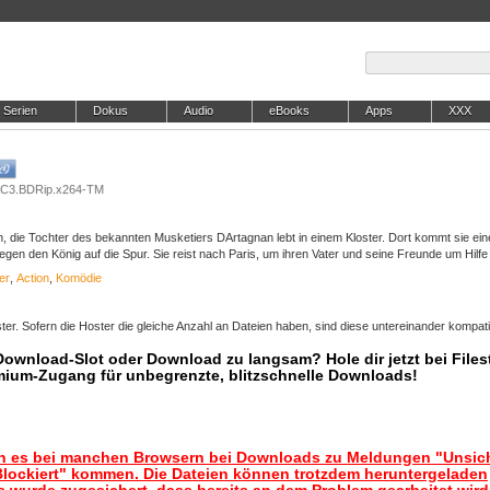
Serien
Dokus
Audio
eBooks
Apps
XXX
.AC3.BDRip.x264-TM
, die Tochter des bekannten Musketiers DArtagnan lebt in einem Kloster. Dort kommt sie ein
en den König auf die Spur. Sie reist nach Paris, um ihren Vater und seine Freunde um Hilfe 
er
,
Action
,
Komödie
er. Sofern die Hoster die gleiche Anzahl an Dateien haben, sind diese untereinander kompati
 Download-Slot oder Download zu langsam? Hole dir jetzt bei Files
mium-Zugang für unbegrenzte, blitzschnelle Downloads!
nn es bei manchen Browsern bei Downloads zu Meldungen "Unsic
lockiert" kommen. Die Dateien können trotzdem heruntergeladen