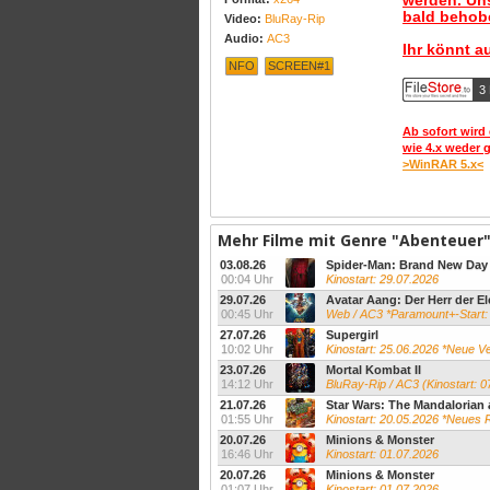
werden. Uns
bald behobe
Video:
BluRay-Rip
Audio:
AC3
Ihr könnt a
NFO
SCREEN#1
3
Ab sofort wird 
wie 4.x weder 
>WinRAR 5.x<
Mehr Filme mit Genre "Abenteuer
03.08.26
Spider-Man: Brand New Day
00:04 Uhr
Kinostart: 29.07.2026
29.07.26
Avatar Aang: Der Herr der E
00:45 Uhr
Web / AC3 *Paramount+-Start:
27.07.26
Supergirl
10:02 Uhr
Kinostart: 25.06.2026 *Neue Ver
23.07.26
Mortal Kombat II
14:12 Uhr
BluRay-Rip / AC3 (Kinostart: 0
21.07.26
Star Wars: The Mandalorian
01:55 Uhr
Kinostart: 20.05.2026 *Neues R
20.07.26
Minions & Monster
16:46 Uhr
Kinostart: 01.07.2026
20.07.26
Minions & Monster
01:07 Uhr
Kinostart: 01.07.2026