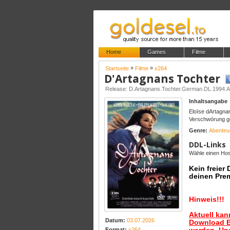
Home
Games
Filme
»
»
Startseite
Filme
x264
D'Artagnans Tochter
Release: D.Artagnans.Tochter.German.DL.1994
Inhaltsangabe
Eloïse dArtagnan
Verschwörung geg
Genre:
Abenteu
DDL-Links
Wähle einen Host
Kein freier
deinen Pre
Hinweis!!!
Aktuell ka
Datum:
03.07.2026
Download B
Format:
x264