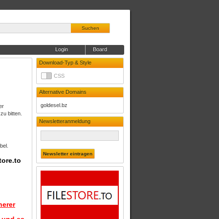
Suchen
Login
Board
Download-Typ & Style
CSS
Alternative Domains
goldesel.bz
er
zu bitten.
Newsletteranmeldung
bel.
tore.to
herer