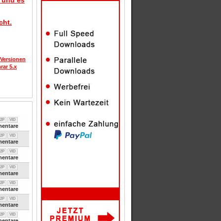
d und es
cht.
 Versionen
rar 5.x
2P
VID
entare
2P
VID
entare
2P
VID
entare
2P
VID
entare
2P
VID
entare
2P
VID
entare
2P
VID
entare