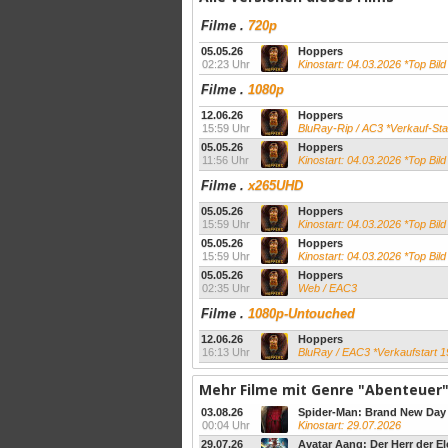
Filme
.
720p
05.05.26
Hoppers
02:23 Uhr
Kinostart: 04.03.2026 *Top Bild
Filme
.
1080p
12.06.26
Hoppers
15:59 Uhr
BluRay-Rip / AC3 *Verkauf-Sta
05.05.26
Hoppers
11:56 Uhr
Kinostart: 04.03.2026 *Top Bild
Filme
.
x265UHD
05.05.26
Hoppers
15:59 Uhr
Kinostart: 04.03.2026 *Top Bil
05.05.26
Hoppers
15:59 Uhr
Kinostart: 04.03.2026 *Top Bild
05.05.26
Hoppers
02:35 Uhr
Web / EAC3
Filme
.
1080p-Untouched
12.06.26
Hoppers
16:13 Uhr
BluRay / EAC3 *Verkaufstart 1
Mehr Filme mit Genre "Abenteuer
03.08.26
Spider-Man: Brand New Day
00:04 Uhr
Kinostart: 29.07.2026
29.07.26
Avatar Aang: Der Herr der E