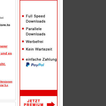
bel.
tore.to
herer
d und es
cht.
 Versionen
rar 5.x