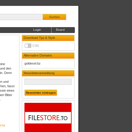
Suchen
Login
Board
Download-Typ & Style
CSS
Alternative Domains
goldesel.bz
eine
 und den
ein. Denn
Newsletteranmeldung
en und
hen, fasst
sein eines
nen Biber
.
rna