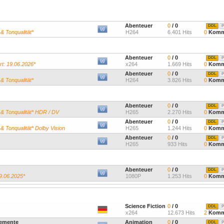
Abenteuer
0
/ 0
DDL
P
 & Tonqualität*
H264
6.401 Hits
0
Komm
Abenteuer
0
/ 0
DDL
P
rt: 19.06.2026*
x264
1.669 Hits
0
Komm
Abenteuer
0
/ 0
DDL
P
 & Tonqualität*
H264
3.826 Hits
0
Komm
Abenteuer
0
/ 0
DDL
P
d & Tonqualität* HDR / DV
H265
2.270 Hits
0
Komm
Abenteuer
0
/ 0
DDL
P
 & Tonqualität* Dolby Vision
H265
1.244 Hits
0
Komm
Abenteuer
0
/ 0
DDL
P
H265
933 Hits
0
Komm
Abenteuer
0
/ 0
DDL
P
9.06.2025*
1080P
1.253 Hits
0
Komm
"
Science Fiction
0
/ 0
DDL
P
x264
12.673 Hits
2
Komm
lemente
Animation
0
/ 0
DDL
P