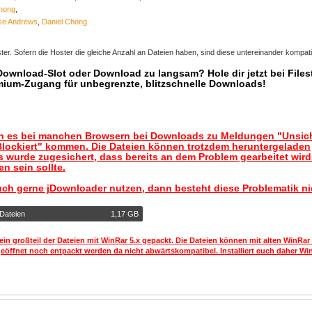
Chong
,
se Andrews
,
Daniel Chong
er. Sofern die Hoster die gleiche Anzahl an Dateien haben, sind diese untereinander kompati
 Download-Slot oder Download zu langsam? Hole dir jetzt bei Files
mium-Zugang für unbegrenzte, blitzschnelle Downloads!
nn es bei manchen Browsern bei Downloads zu Meldungen "Unsic
lockiert" kommen. Die Dateien können trotzdem heruntergeladen
 wurde zugesichert, dass bereits an dem Problem gearbeitet wir
n sein sollte.
uch gerne jDownloader nutzen, dann besteht diese Problematik ni
 Dateien
1,17 GB
ein großteil der Dateien mit WinRar 5.x gepackt. Die Dateien können mit alten WinRar
geöffnet noch entpackt werden da nicht abwärtskompatibel. Installiert euch daher Win