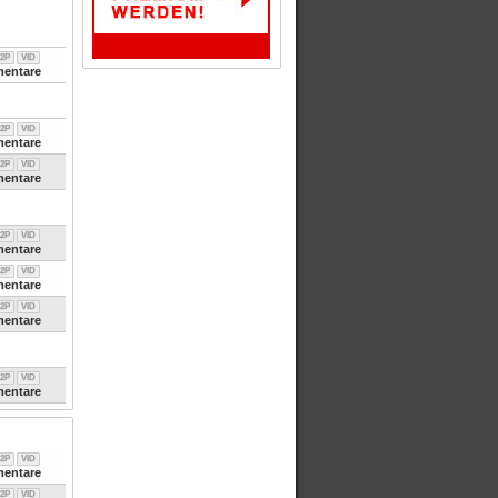
2P
VID
entare
2P
VID
entare
2P
VID
entare
2P
VID
entare
2P
VID
entare
2P
VID
entare
2P
VID
entare
2P
VID
entare
2P
VID