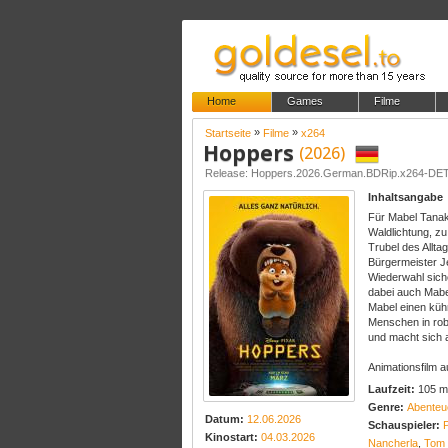
Home
Games
Filme
»
»
Startseite
Filme
x264
Hoppers
(2026)
Release: Hoppers.2026.German.BDRip.x264-DE
Inhaltsangabe
Für Mabel Tanaka
Waldlichtung, z
Trubel des Allta
Bürgermeister Je
Wiederwahl sich
dabei auch Mabe
Mabel einen kühn
Menschen in robo
und macht sich 
Animationsfilm a
Laufzeit:
105 m
Genre:
Abenteu
Datum:
12.06.2026
Schauspieler:
Kinostart:
04.03.2026
Nancherla
,
Tom