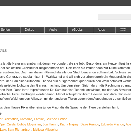
Serien
Dokus
Audio
eBooks
Apps
XXX
TAiLS
 ist die Natur untrennbar mit denen verbunden, die sie liebt. Besonders am Herzen liegt ihr 
u der sie oft ihre Großmutter mitgenommen hat. Dort kann sie immer noch zur Ruhe kommen
gs ausblenden. Doch mit diesem Kleinod abseits der Stadt Beaverton soll nun bald Schluss s
rry Generazzo steckt mitten im Wahlkampf und will sich vor allem durch ein Megaprojekt die
ern: den Bau einer Autobahn. Die soll nun ausgerechnet quer durch den Wald betoniert werd
ls geliebter Lichtung den Garaus machen. Um dem einen Strich durch die Rechnung zu mac
en Plan. Denn ihre Uniprofessorin Dr. Sam hat eine Technik entwickelt, mit der das Bewusst
tische Tiere übertragen werden kann. Mabel schlüpft mit ihrem Bewusstsein daraufhin in ei
auf gen Wald, um dort Allianzen mit den anderen Tieren gegen den Autobahnbau zu schließen
us dem Hause Pixar über eine junge Frau, die die Sprache der Tiere verstehen lernt.
in
er
,
Animation
,
Komödie
,
Familie
,
Science Fiction
Piper Curda
,
Bobby Moynihan
,
Jon Hamm
,
Kathy Najimy
,
Dave Franco
,
Eduardo Franco
,
Apa
 Law
,
Sam Richardson
,
Melissa Villaseñor
,