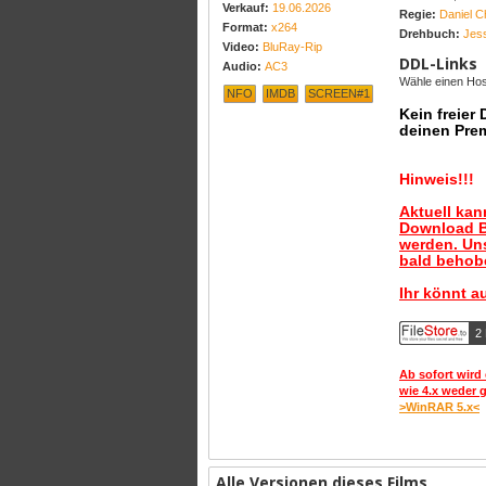
Verkauf:
19.06.2026
Regie:
Daniel 
Format:
x264
Drehbuch:
Jes
Video:
BluRay-Rip
DDL-Links
Audio:
AC3
Wähle einen Host
NFO
IMDB
SCREEN#1
Kein freier
deinen Pre
Hinweis!!!
Aktuell ka
Download B
werden. Uns
bald behobe
Ihr könnt a
2
Ab sofort wird 
wie 4.x weder 
>WinRAR 5.x<
Alle Versionen dieses Films