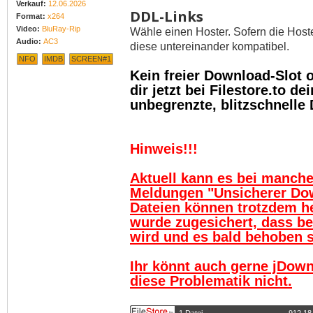
Verkauf:
12.06.2026
DDL-Links
Format:
x264
Video:
BluRay-Rip
Wähle einen Hoster. Sofern die Host
Audio:
AC3
diese untereinander kompatibel.
NFO
IMDB
SCREEN#1
Kein freier Download-Slot
dir jetzt bei Filestore.to 
unbegrenzte, blitzschnelle
Hinweis!!!
Aktuell kann es bei manch
Meldungen "Unsicherer Do
Dateien können trotzdem h
wurde zugesichert, dass be
wird und es bald behoben se
Ihr könnt auch gerne jDown
diese Problematik nicht.