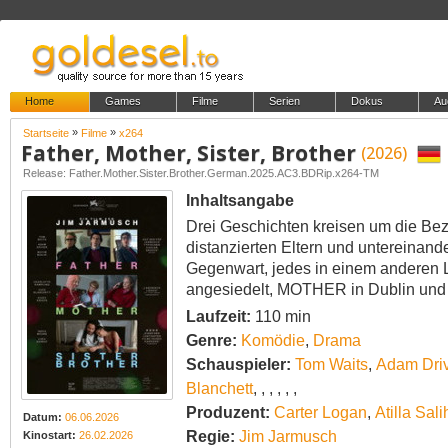
Home
Games
Filme
Serien
Dokus
Au
»
»
Startseite
Filme
x264
Father, Mother, Sister, Brother
(2026)
Release: Father.Mother.Sister.Brother.German.2025.AC3.BDRip.x264-TM
Inhaltsangabe
Drei Geschichten kreisen um die Bez
distanzierten Eltern und untereinander
Gegenwart, jedes in einem anderen
angesiedelt, MOTHER in Dublin un
Laufzeit:
110 min
Genre:
Komödie
,
Drama
Schauspieler:
Tom Waits
,
Adam Dri
Blanchett
,
,
,
,
,
,
Produzent:
Carter Logan
,
Atilla Sal
Datum:
06.06.2026
Regie:
Jim Jarmusch
Kinostart:
26.02.2026