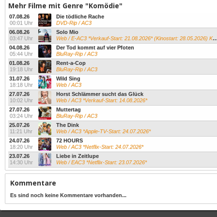
Mehr Filme mit Genre "Komödie"
07.08.26
Die tödliche Rache
00:01 Uhr
DVD-Rip / AC3
06.08.26
Solo Mio
03:47 Uhr
Web / E-AC3 *Verkauf-Start: 21.08.2026* (Kinostart: 28.05.2026) Kevin James...
04.08.26
Der Tod kommt auf vier Pfoten
05:44 Uhr
BluRay-Rip / AC3
01.08.26
Rent-a-Cop
19:18 Uhr
BluRay-Rip / AC3
31.07.26
Wild Sing
18:18 Uhr
Web / AC3
27.07.26
Horst Schlämmer sucht das Glück
10:02 Uhr
Web / AC3 *Verkauf-Start: 14.08.2026*
27.07.26
Muttertag
03:24 Uhr
BluRay-Rip / AC3
25.07.26
The Dink
11:21 Uhr
Web / AC3 *Apple-TV-Start: 24.07.2026*
24.07.26
72 HOURS
18:20 Uhr
Web / AC3 *Netflix-Start: 24.07.2026*
23.07.26
Liebe in Zeitlupe
14:30 Uhr
Web / EAC3 *Netflix-Start: 23.07.2026*
Kommentare
Es sind noch keine Kommentare vorhanden...