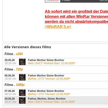
1 Datei
912,18
Ab sofort wird ein großteil der Dat
können mit alten WinRar Versionen
werden da nicht abwärtskompatibel.
>WinRAR 5.x<
Alle Versionen dieses Films
Filme
.
x264
29.05.26
Father Mother Sister Brother
20:20 Uhr
Web / EAC3 *Verkauf-Start: 12.06.2026*
Filme
.
720p
06.06.26
Father Mother Sister Brother
20:50 Uhr
BluRay / DTS *Verkauf: 12.06.2026*
Filme
.
1080p
07.06.26
Father Mother Sister Brother
08:13 Uhr
BluRay / DTS *Verkauf: 12.06.2026*
29.05.26
Father, Mother, Sister, Brother
03:27 Uhr
Web / EAC3 *Verkauf-Start: 12.06.2026*