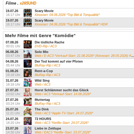
Filme
.
x265UHD
19.07.26
Scary Movie
16:17 Uhr
Kinostart: 04.06.2026 *Top Bild & Tonqualität*
19.07.26
Scary Movie
16:17 Uhr
Kinostart: 04.06.2026 *Top Bild & Tonqualität* HDR
Mehr Filme mit Genre "Komödie"
07.08.26
Die tödliche Rache
00:01 Uhr
DVD-Rip / AC3
06.08.26
Solo Mio
03:47 Uhr
Web / E-AC3 *Verkauf-Start: 21.08.2026* (Kinostart: 28.05.2026) Kevin James...
04.08.26
Der Tod kommt auf vier Pfoten
05:44 Uhr
BluRay-Rip / AC3
01.08.26
Rent-a-Cop
19:18 Uhr
BluRay-Rip / AC3
31.07.26
Wild Sing
18:18 Uhr
Web / AC3
27.07.26
Horst Schlämmer sucht das Glück
10:02 Uhr
Web / AC3 *Verkauf-Start: 14.08.2026*
27.07.26
Muttertag
03:24 Uhr
BluRay-Rip / AC3
25.07.26
The Dink
11:21 Uhr
Web / AC3 *Apple-TV-Start: 24.07.2026*
24.07.26
72 HOURS
18:20 Uhr
Web / AC3 *Netflix-Start: 24.07.2026*
23.07.26
Liebe in Zeitlupe
14:30 Uhr
Web / EAC3 *Netflix-Start: 23.07.2026*