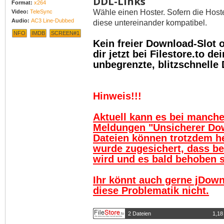
DDL-Links
Format:
x264
Wähle einen Hoster. Sofern die Host
Video:
TeleSync
Audio:
AC3 Line-Dubbed
diese untereinander kompatibel.
NFO
IMDB
SCREEN#1
Kein freier Download-Slot
dir jetzt bei Filestore.to 
unbegrenzte, blitzschnelle
Hinweis!!!
Aktuell kann es bei manch
Meldungen "Unsicherer Do
Dateien können trotzdem h
wurde zugesichert, dass be
wird und es bald behoben se
Ihr könnt auch gerne jDown
diese Problematik nicht.
2 Dateien
1,18