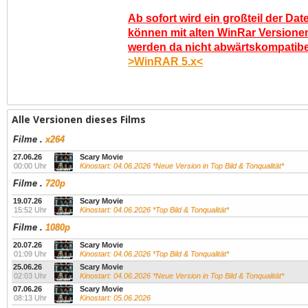
Ab sofort wird ein großteil der Dat
können mit alten WinRar Versionen
werden da nicht abwärtskompatibel.
>WinRAR 5.x<
Alle Versionen dieses Films
Filme
.
x264
27.06.26
Scary Movie
00:00 Uhr
Kinostart: 04.06.2026 *Neue Version in Top Bild & Tonqualität*
Filme
.
720p
19.07.26
Scary Movie
15:52 Uhr
Kinostart: 04.06.2026 *Top Bild & Tonqualität*
Filme
.
1080p
20.07.26
Scary Movie
01:09 Uhr
Kinostart: 04.06.2026 *Top Bild & Tonqualität*
25.06.26
Scary Movie
02:03 Uhr
Kinostart: 04.06.2026 *Neue Version in Top Bild & Tonqualität*
07.06.26
Scary Movie
08:13 Uhr
Kinostart: 05.06.2026