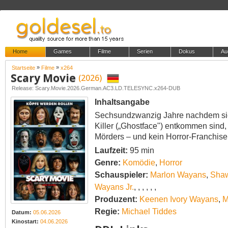
Home
Games
Filme
Serien
Dokus
Au
»
»
Startseite
Filme
x264
Scary Movie
(2026)
Release: Scary.Movie.2026.German.AC3.LD.TELESYNC.x264-DUB
Inhaltsangabe
Sechsundzwanzig Jahre nachdem sie 
Killer („Ghostface") entkommen sind,
Mörders – und kein Horror-Franchise 
Laufzeit:
95 min
Genre:
Komödie
,
Horror
Schauspieler:
Marlon Wayans
,
Sha
Wayans Jr.
,
,
,
,
,
,
Produzent:
Keenen Ivory Wayans
,
M
Regie:
Michael Tiddes
Datum:
05.06.2026
Kinostart:
04.06.2026