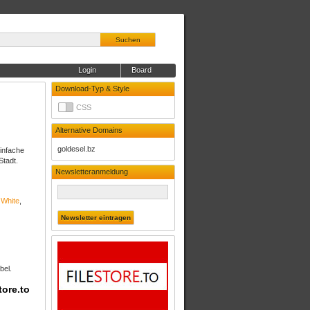
Suchen
Login
Board
Download-Typ & Style
CSS
Alternative Domains
goldesel.bz
einfache
Stadt.
Newsletteranmeldung
n White
,
bel.
tore.to