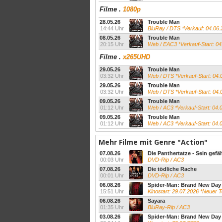
Filme
.
1080p
28.05.26
Trouble Man
14:44 Uhr
BluRay / DTS *Verkauf: 04.06.
08.05.26
Trouble Man
20:15 Uhr
Web / EAC3 *Verkauf-Start: 04
Filme
.
x265UHD
29.05.26
Trouble Man
03:32 Uhr
Web / DTS *Verkauf-Start: 04.
29.05.26
Trouble Man
03:32 Uhr
Web / DTS *Verkauf-Start: 04.
09.05.26
Trouble Man
01:12 Uhr
Web / AC3 *Verkauf-Start: 04.
09.05.26
Trouble Man
01:12 Uhr
Web / AC3 *Verkauf-Start: 04
Mehr Filme mit Genre "Action"
07.08.26
Die Panthertatze - Sein gefä
00:03 Uhr
DVD-Rip / AC3
07.08.26
Die tödliche Rache
00:01 Uhr
DVD-Rip / AC3
06.08.26
Spider-Man: Brand New Day
15:51 Uhr
Kinostart: 29.07.2026 *Neuer 
06.08.26
Sayara
01:35 Uhr
BluRay-Rip / AC3
03.08.26
Spider-Man: Brand New Day