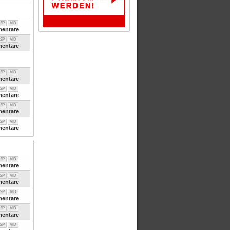
2P
VID
entare
2P
VID
entare
2P
VID
entare
2P
VID
entare
2P
VID
entare
2P
VID
entare
2P
VID
entare
2P
VID
entare
2P
VID
entare
2P
VID
entare
2P
VID