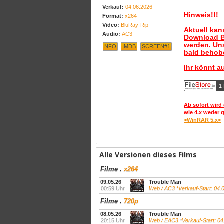
Verkauf:
04.06.2026
Hinweis!!!
Format:
x264
Video:
BluRay-Rip
Aktuell ka
Audio:
AC3
Download B
werden. Uns
NFO
IMDB
SCREEN#1
bald behobe
Ihr könnt a
1 
Ab sofort wird 
wie 4.x weder 
>WinRAR 5.x<
Alle Versionen dieses Films
Filme
.
x264
09.05.26
Trouble Man
00:59 Uhr
Web / AC3 *Verkauf-Start: 04.
Filme
.
720p
08.05.26
Trouble Man
20:15 Uhr
Web / EAC3 *Verkauf-Start: 04