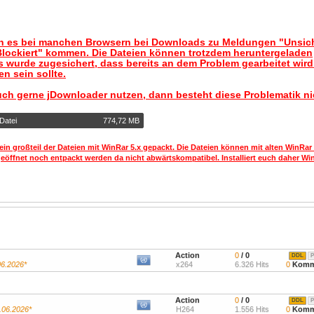
nn es bei manchen Browsern bei Downloads zu Meldungen "Unsic
lockiert" kommen. Die Dateien können trotzdem heruntergeladen
 wurde zugesichert, dass bereits an dem Problem gearbeitet wir
n sein sollte.
uch gerne jDownloader nutzen, dann besteht diese Problematik ni
Datei
774,72 MB
ein großteil der Dateien mit WinRar 5.x gepackt. Die Dateien können mit alten WinRar
geöffnet noch entpackt werden da nicht abwärtskompatibel. Installiert euch daher Win
Action
0
/ 0
DDL
P
06.2026*
x264
6.326 Hits
0
Komm
Action
0
/ 0
DDL
P
.06.2026*
H264
1.556 Hits
0
Komm