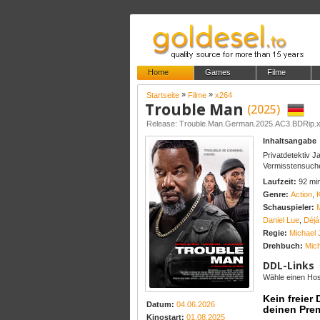
Home
Games
Filme
»
»
Startseite
Filme
x264
Trouble Man
(2025)
Release: Trouble.Man.German.2025.AC3.BDRip.
Inhaltsangabe
Privatdetektiv J
Vermisstensuche 
Laufzeit:
92 mi
Genre:
Action
,
Schauspieler:
M
Daniel Lue
,
Déjá
Regie:
Michael 
Drehbuch:
Mich
DDL-Links
Wähle einen Host
Kein freier
Datum:
04.06.2026
deinen Pre
Kinostart:
01.08.2025