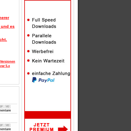
herer
d und es
cht.
 Versionen
rar 5.x
2P
VID
entare
2P
VID
entare