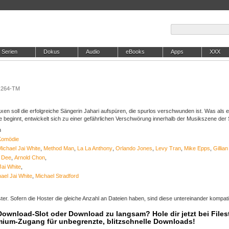
Serien
Dokus
Audio
eBooks
Apps
XXX
x264-TM
axen soll die erfolgreiche Sängerin Jahari aufspüren, die spurlos verschwunden ist. Was als 
beginnt, entwickelt sich zu einer gefährlichen Verschwörung innerhalb der Musikszene der 
n
Komödie
ichael Jai White
,
Method Man
,
La La Anthony
,
Orlando Jones
,
Levy Tran
,
Mike Epps
,
Gillia
 Dee
,
Arnold Chon
,
Jai White
,
ael Jai White
,
Michael Stradford
er. Sofern die Hoster die gleiche Anzahl an Dateien haben, sind diese untereinander kompati
 Download-Slot oder Download zu langsam? Hole dir jetzt bei Files
mium-Zugang für unbegrenzte, blitzschnelle Downloads!