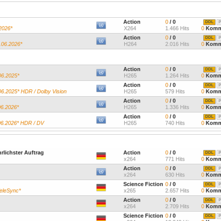
Action
0
/ 0
DDL
P
2026*
X264
1.466 Hits
0
Komm
Action
0
/ 0
DDL
P
.06.2026*
H264
2.016 Hits
0
Komm
Action
0
/ 0
DDL
P
06.2025*
H265
1.264 Hits
0
Komm
Action
0
/ 0
DDL
P
06.2025* HDR / Dolby Vision
H265
579 Hits
0
Komm
Action
0
/ 0
DDL
P
06.2026*
H265
1.336 Hits
0
Komm
Action
0
/ 0
DDL
P
.06.2026* HDR / DV
H265
740 Hits
0
Komm
hrlichster Auftrag
Action
0
/ 0
DDL
P
x264
771 Hits
0
Komm
Action
0
/ 0
DDL
P
x264
630 Hits
0
Komm
Science Fiction
0
/ 0
DDL
P
TeleSync*
x265
2.657 Hits
0
Komm
Action
0
/ 0
DDL
P
x264
2.709 Hits
0
Komm
Science Fiction
0
/ 0
DDL
P